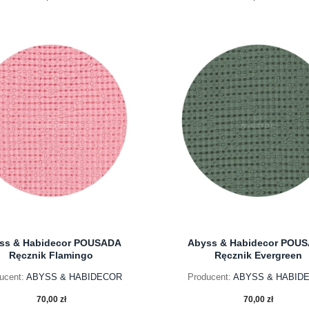
do koszyka
do koszyka
ss & Habidecor POUSADA
Abyss & Habidecor POU
Ręcznik Flamingo
Ręcznik Evergreen
ucent:
ABYSS & HABIDECOR
Producent:
ABYSS & HABID
70,00 zł
70,00 zł