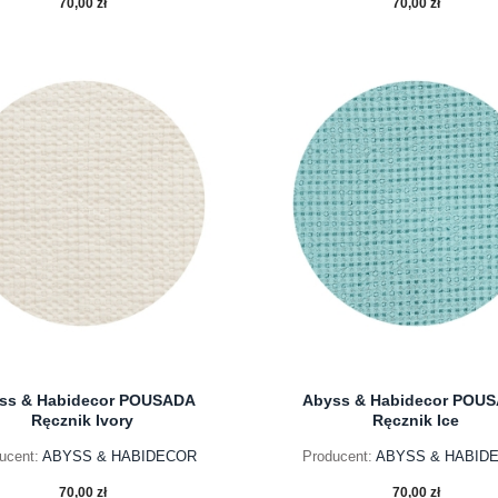
70,00 zł
70,00 zł
do koszyka
do koszyka
ss & Habidecor POUSADA
Abyss & Habidecor POU
Ręcznik Ivory
Ręcznik Ice
ucent:
ABYSS & HABIDECOR
Producent:
ABYSS & HABID
70,00 zł
70,00 zł