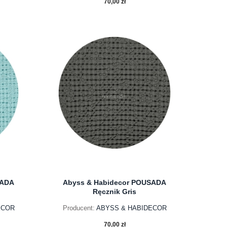
70,00 zł
do koszyka
SADA
Abyss & Habidecor POUSADA
Ręcznik Gris
ECOR
Producent:
ABYSS & HABIDECOR
70,00 zł