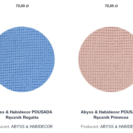
70,00 zł
70,00 zł
do koszyka
do koszyka
ss & Habidecor POUSADA
Abyss & Habidecor POU
Ręcznik Regatta
Ręcznik Primrose
ucent:
ABYSS & HABIDECOR
Producent:
ABYSS & HABID