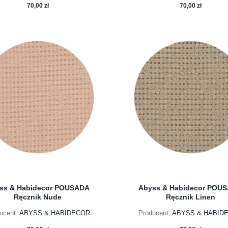
70,00 zł
70,00 zł
do koszyka
do koszyka
ss & Habidecor POUSADA
Abyss & Habidecor POU
Ręcznik Nude
Ręcznik Linen
ucent:
ABYSS & HABIDECOR
Producent:
ABYSS & HABID