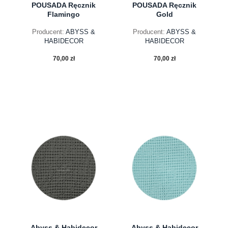
POUSADA Ręcznik
POUSADA Ręcznik
Flamingo
Gold
Producent:
ABYSS &
Producent:
ABYSS &
HABIDECOR
HABIDECOR
70,00 zł
70,00 zł
do koszyka
do koszyka
Abyss & Habidecor
Abyss & Habidecor