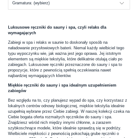
Gramatura: (wybierz)
Luksusowe r
ęczniki do sauny i spa, czyli relaks dla
wymagających
Zabiegi w spa i relaks w saunie to doskonały sposób na
naładowanie przysłowiowych baterii. Niemal każdy wielbiciel tego
typu wypoczynku wie, jak ważna jest jego oprawa. Jej istotnym
elementem są miękkie tekstylia, które delikatnie otulają ciało po
zabiegach. Luksusowe ręczniki przeznaczone do sauny i spa to
propozycje, które z pewnością spełnią oczekiwania nawet
najbardziej wymagających klientów.
Miękkie ręczniki do sauny i spa idealnym uzupełnieniem
zabiegów
Bez względu na to, czy planujesz wypad do spa, czy korzystasz z
lokalnych centrów odnowy biologicznej, miękkie tekstylia idealnie
uzupełnią wybrane przez Ciebie zabiegi. W naszej kolekcji czeka na
Ciebie bogata oferta rozmaitych ręczników do sauny i spa.
Znajdziesz wśród nich między innymi chłonne, a zarazem
szybkoschnące modele, które idealnie sprawdzą się w podróży.
Wielbiciele miękkości z pewnością pokochają grube ręczniki o