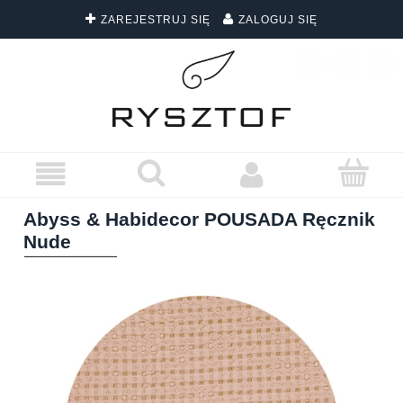
ZAREJESTRUJ SIĘ
ZALOGUJ SIĘ
DARMOWA DOSTAWA WSZYSTKICH ZAMÓWIEŃ
Abyss & Habidecor POUSADA Ręcznik
Nude