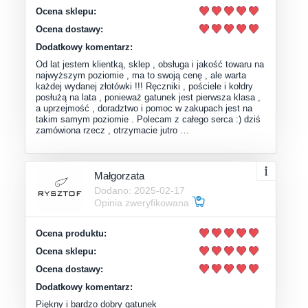
Ocena sklepu:
Ocena dostawy:
Dodatkowy komentarz:
Od lat jestem klientką, sklep , obsługa i jakość towaru na
najwyższym poziomie , ma to swoją cenę , ale warta
każdej wydanej złotówki !!! Ręczniki , pościele i kołdry
posłużą na lata , ponieważ gatunek jest pierwsza klasa ,
a uprzejmość , doradztwo i pomoc w zakupach jest na
takim samym poziomie . Polecam z całego serca :) dziś
zamówiona rzecz , otrzymacie jutro …
Małgorzata
Dodano: 2025-02-17
Opinia zweryfikowana
Ocena produktu:
Ocena sklepu:
Ocena dostawy:
Dodatkowy komentarz:
Piękny i bardzo dobry gatunek