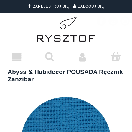
ZAREJESTRUJ SIĘ
ZALOGUJ SIĘ
DARMOWA DOSTAWA WSZYSTKICH ZAMÓWIEŃ
Abyss & Habidecor POUSADA Ręcznik
Zanzibar