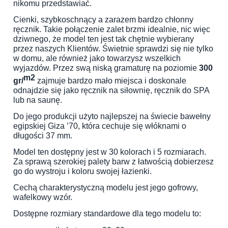
nikomu przedstawiać.
Cienki, szybkoschnący a zarazem bardzo chłonny
ręcznik. Takie połączenie zalet brzmi idealnie, nic więc
dziwnego, że model ten jest tak chętnie wybierany
przez naszych Klientów. Świetnie sprawdzi się nie tylko
w domu, ale również jako towarzysz wszelkich
wyjazdów. Przez swą niską gramaturę na poziomie
300
m2
gr/
zajmuje bardzo mało miejsca i doskonale
odnajdzie się jako ręcznik na siłownię, ręcznik do SPA
lub na saunę.
Do jego produkcji użyto najlepszej na świecie bawełny
egipskiej Giza ’70, która cechuje się włóknami o
długości 37 mm.
Model ten dostępny jest w 30 kolorach i 5 rozmiarach.
Za sprawą szerokiej palety barw z łatwością dobierzesz
go do wystroju i koloru swojej łazienki.
Cechą charakterystyczną modelu jest jego gofrowy,
wafelkowy wzór.
Dostępne rozmiary standardowe dla tego modelu to: