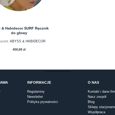
 & Habidecor SURF Ręcznik
do głowy
ucent:
ABYSS & HABIDECOR
450,00 zł
do koszyka
TAWA
INFORMACJE
O NAS
y
Regulaminy
Kontakt i dane fir
Newsletter
Nasz zespół
Polityka prywatności
Blog
Sklepy stacjonarn
Współpraca