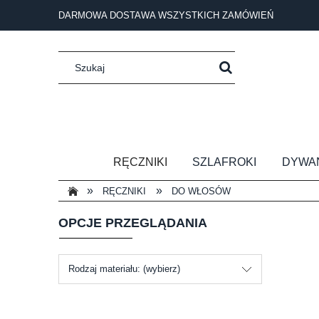
DARMOWA DOSTAWA WSZYSTKICH ZAMÓWIEŃ
RĘCZNIKI
SZLAFROKI
DYWA
»
»
RĘCZNIKI
DO WŁOSÓW
OPCJE PRZEGLĄDANIA
Rodzaj materiału: (wybierz)