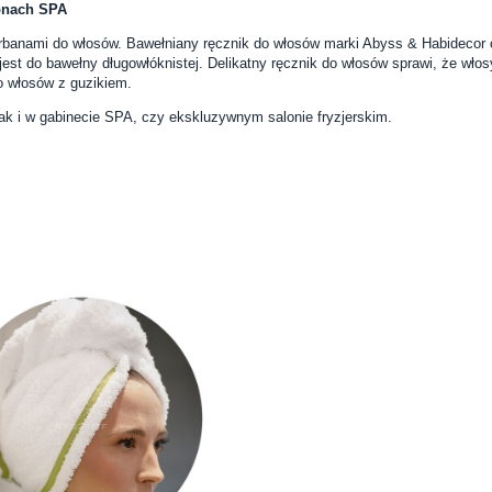
onach SPA
rbanami do włosów. Bawełniany ręcznik do włosów marki Abyss & Habidecor 
a jest do bawełny długowłóknistej. Delikatny ręcznik do włosów sprawi, że 
do włosów z guzikiem.
ak i w gabinecie SPA, czy ekskluzywnym salonie fryzjerskim.