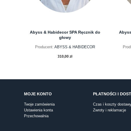
Abyss & Habidecor SPA Ręcznik do
Abyss
głowy
Producent:
ABYSS & HABIDECOR
Prod
310,00 zł
do koszyka
MOJE KONTO
PŁATNOŚCI I DOS
Twoje zamówienia
Czas i koszty dostaw
Ustawienia konta
Zwroty i reklamacje
Przechowalnia