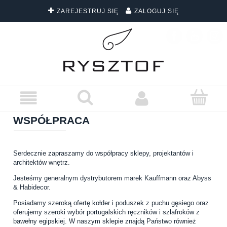
ZAREJESTRUJ SIĘ
ZALOGUJ SIĘ
DARMOWA DOSTAWA WSZYSTKICH ZAMÓWIEŃ
WSPÓŁPRACA
Serdecznie zapraszamy do współpracy sklepy, projektantów i
architektów wnętrz.
Jesteśmy generalnym dystrybutorem marek Kauffmann oraz Abyss
& Habidecor.
Posiadamy szeroką ofertę kołder i poduszek z puchu gęsiego oraz
oferujemy szeroki wybór portugalskich ręczników i szlafroków z
bawełny egipskiej. W naszym sklepie znajdą Państwo również