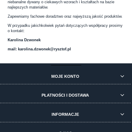
niebanalne dywany o ciekawych wzorach i kształtach na bazie
najlepszych materiałów.
Zapewniamy fachowe doradztwo oraz najwyższą jakość produktów.
W przypadku jakichkolwiek pytań dotyczących współpracy prosimy
o kontakt:
Karolina Dzwonek
mail: karolina.dzwonek@rysztof.pl
MOJE KONTO
PŁATNOŚCI I DOSTAWA
INFORMACJE