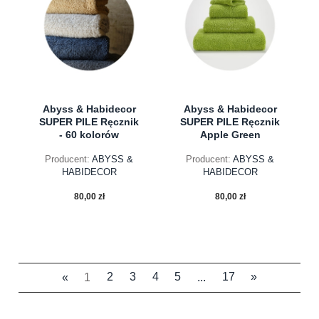
Abyss & Habidecor
Abyss & Habidecor
SUPER PILE Ręcznik
SUPER PILE Ręcznik
- 60 kolorów
Apple Green
Producent:
ABYSS &
Producent:
ABYSS &
HABIDECOR
HABIDECOR
80,00 zł
80,00 zł
«
1
2
3
4
5
...
17
»
do koszyka
do koszyka