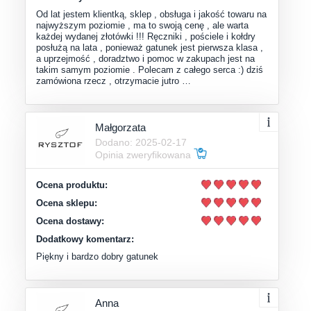
Od lat jestem klientką, sklep , obsługa i jakość towaru na
najwyższym poziomie , ma to swoją cenę , ale warta
każdej wydanej złotówki !!! Ręczniki , pościele i kołdry
posłużą na lata , ponieważ gatunek jest pierwsza klasa ,
a uprzejmość , doradztwo i pomoc w zakupach jest na
takim samym poziomie . Polecam z całego serca :) dziś
zamówiona rzecz , otrzymacie jutro …
Małgorzata
Dodano: 2025-02-17
Opinia zweryfikowana
Ocena produktu:
Ocena sklepu:
Ocena dostawy:
Dodatkowy komentarz:
Piękny i bardzo dobry gatunek
Anna