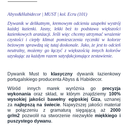
Abyss&Habidecor | MUST | kol. Ecru (101)
Dywanik w delikatnym, kremowym odcieniu uzupełni wystrój
każdej łazienki. Jasny, lekki beż to podstawa większości
łazienkowych aranżacji. Jeśli więc chcemy utrzymać wrażenie
czystości i ciepły klimat pomieszczenia ręczniki w kolorze
beżowym sprawdzą się tutaj doskonale. Jako, że jest to odcień
neutralny, możemy go łączyć z większością innych kolorów
uzyskując za każdym razem satysfakcjonujące zestawienie.
Dywanik Must to
klasyczny
dywanik łazienkowy
portugalskiego producenta Abyss & Habidecor.
Wśród innych marek wyróżnia go
precyzja
wykonania
oraz skład, w którym znajdziemy
100%
wysokiej jakości bawełny egipskiej Giza
, uznanej
za
najlepszą na świecie
. Najwyższej jakości materiał
w połączeniu z gramaturą sięgającą aż
2000
gr/m2
pozwolił na stworzenie niezwykle
miękkiego i
puszystego dywanu
.