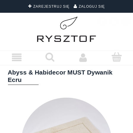
ZAREJESTRUJ SIĘ
ZALOGUJ SIĘ
DARMOWA DOSTAWA WSZYSTKICH ZAMÓWIEŃ
Abyss & Habidecor MUST Dywanik
Ecru