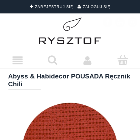
ZAREJESTRUJ SIĘ
ZALOGUJ SIĘ
DARMOWA DOSTAWA WSZYSTKICH ZAMÓWIEŃ
Abyss & Habidecor POUSADA Ręcznik
Chili