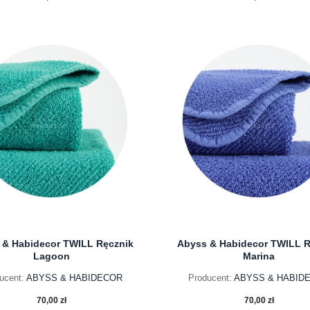
do koszyka
do koszyka
 & Habidecor TWILL Ręcznik
Abyss & Habidecor TWILL R
Lagoon
Marina
ucent:
ABYSS & HABIDECOR
Producent:
ABYSS & HABID
70,00 zł
70,00 zł