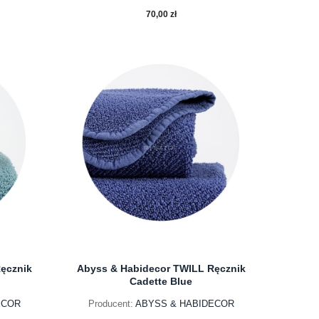
70,00 zł
do koszyka
ęcznik
Abyss & Habidecor TWILL Ręcznik
Cadette Blue
ECOR
Producent:
ABYSS & HABIDECOR