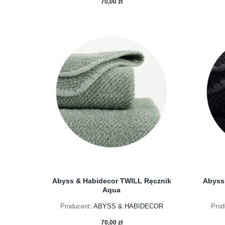
70,00 zł
do koszyka
Abyss & Habidecor TWILL Ręcznik
Abyss
Aqua
Producent:
ABYSS & HABIDECOR
Prod
70,00 zł