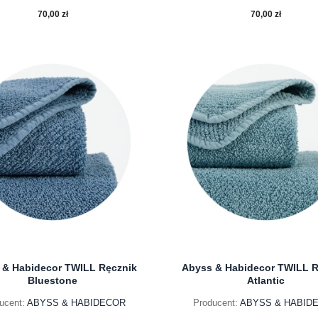
70,00 zł
70,00 zł
do koszyka
do koszyka
 & Habidecor TWILL Ręcznik
Abyss & Habidecor TWILL R
Bluestone
Atlantic
ucent:
ABYSS & HABIDECOR
Producent:
ABYSS & HABID