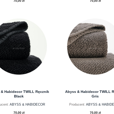
70,00 zł
70,00 zł
do koszyka
do koszyka
 & Habidecor TWILL Ręcznik
Abyss & Habidecor TWILL R
Black
Gris
ucent:
ABYSS & HABIDECOR
Producent:
ABYSS & HABID
70,00 zł
70,00 zł