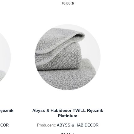
70,00 zł
do koszyka
ęcznik
Abyss & Habidecor TWILL Ręcznik
Platinium
ECOR
Producent:
ABYSS & HABIDECOR