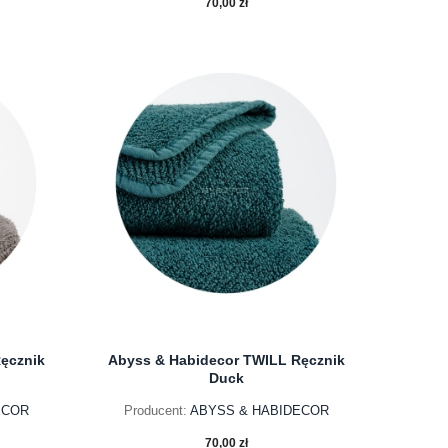
70,00 zł
do koszyka
ęcznik
Abyss & Habidecor TWILL Ręcznik
Duck
ECOR
Producent:
ABYSS & HABIDECOR
70,00 zł