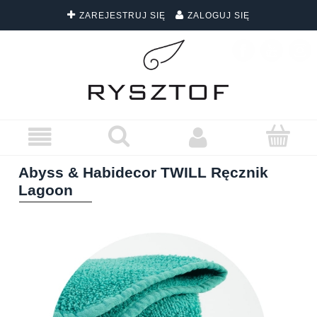
ZAREJESTRUJ SIĘ
ZALOGUJ SIĘ
DARMOWA DOSTAWA WSZYSTKICH ZAMÓWIEŃ
Abyss & Habidecor TWILL Ręcznik
Lagoon