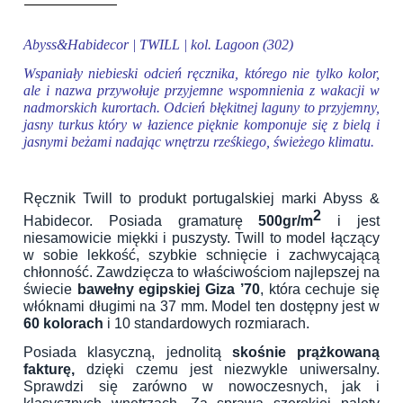
Abyss&Habidecor | TWILL | kol. Lagoon (302)
Wspaniały niebieski odcień ręcznika, którego nie tylko kolor,
ale i nazwa przywołuje przyjemne wspomnienia z wakacji w
nadmorskich kurortach. Odcień błękitnej laguny to przyjemny,
jasny turkus który w łazience pięknie komponuje się z bielą i
jasnymi beżami nadając wnętrzu rześkiego, świeżego klimatu.
Ręcznik Twill to produkt portugalskiej marki Abyss &
2
Habidecor. Posiada gramaturę
500gr/m
i jest
niesamowicie miękki i puszysty. Twill to model łączący
w sobie lekkość, szybkie schnięcie i zachwycającą
chłonność. Zawdzięcza to właściwościom najlepszej na
świecie
bawełny egipskiej Giza ’70
, która cechuje się
włóknami długimi na 37 mm. Model ten dostępny jest w
60 kolorach
i 10 standardowych rozmiarach.
Posiada klasyczną, jednolitą
skośnie prążkowaną
fakturę,
dzięki czemu jest niezwykle uniwersalny.
Sprawdzi się zarówno w nowoczesnych, jak i