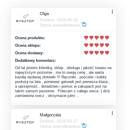
Olga
Dodano: 2025-05-16
Opinia zweryfikowana
Ocena produktu:
Ocena sklepu:
Ocena dostawy:
Dodatkowy komentarz:
Od lat jestem klientką, sklep , obsługa i jakość towaru na
najwyższym poziomie , ma to swoją cenę , ale warta
każdej wydanej złotówki !!! Ręczniki , pościele i kołdry
posłużą na lata , ponieważ gatunek jest pierwsza klasa ,
a uprzejmość , doradztwo i pomoc w zakupach jest na
takim samym poziomie . Polecam z całego serca :) dziś
zamówiona rzecz , otrzymacie jutro …
Małgorzata
Dodano: 2025-02-17
Opinia zweryfikowana