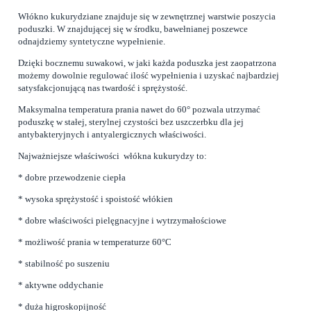
Włókno kukurydziane znajduje się w zewnętrznej warstwie poszycia
poduszki. W znajdującej się w środku, bawełnianej poszewce
odnajdziemy syntetyczne wypełnienie.
Dzięki bocznemu suwakowi, w jaki każda poduszka jest zaopatrzona
możemy dowolnie regulować ilość wypełnienia i uzyskać najbardziej
satysfakcjonującą nas twardość i sprężystość.
Maksymalna temperatura prania nawet do 60° pozwala utrzymać
poduszkę w stałej, sterylnej czystości bez uszczerbku dla jej
antybakteryjnych i antyalergicznych właściwości.
Najważniejsze właściwości włókna kukurydzy to:
* dobre przewodzenie ciepła
* wysoka sprężystość i spoistość włókien
* dobre właściwości pielęgnacyjne i wytrzymałościowe
* możliwość prania w temperaturze 60°C
* stabilność po suszeniu
* aktywne oddychanie
* duża higroskopijność