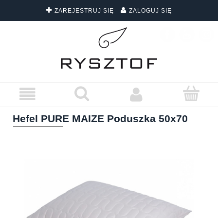
ZAREJESTRUJ SIĘ
ZALOGUJ SIĘ
DARMOWA DOSTAWA WSZYSTKICH ZAMÓWIEŃ
Hefel PURE MAIZE Poduszka 50x70