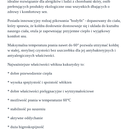
idealne rozwiązanie dla alergików i ludzi z chorobami skóry, osób
preferujących produkty ekologiczne oraz wszystkich dbających o
zdrowy i komfortowy sen.
Posiada innowacyjny rodzaj pikowania "bodyfit" - dopasowany do ciała,
który sprawia, że kołdra dosłownie dostosowuje się i układa do kształtu
naszego ciała, otula je zapewniając przyjemne ciepło i wyjątkowy
komfort snu.
Maksymalna temperatura prania nawet do 60° pozwala utrzymać kołdrę
w stałej, sterylnej czystości bez uszczerbku dla jej antybakteryjnych i
antyalergicznych właściwości.
Najważniejsze właściwości włókna kukurydzy to:
* dobre przewodzenie ciepła
* wysoka sprężystość i spoistość włókien
* dobre właściwości pielęgnacyjne i wytrzymałościowe
* możliwość prania w temperaturze 60°C
* stabilność po suszeniu
* aktywne oddychanie
* duża higroskopijność