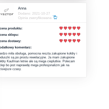
Anna
Dodano: 2021-10-27
Opinia zweryfikowana
cena produktu:
cena sklepu:
cena dostawy:
odatkowy komentarz:
ardzo miła obsługa, pomocna reszta zakupione kołdry i
oduszki są po prostu rewelacyjne. Ja mam zakupione
ołdry Kaufman letnie ale są mega cieplutkie. Polecam
klep bo jest naprawdę mega profesjonalizm jak na
zisiejsze czasy.