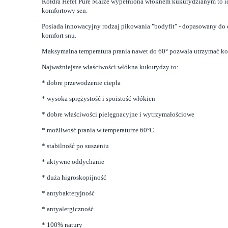
Kołdra Hefel Pure Maize wypełniona włóknem kukurydzianym to idea
komfortowy sen.
Posiada innowacyjny rodzaj pikowania "bodyfit" - dopasowany do ci
komfort snu.
Maksymalna temperatura prania nawet do 60° pozwala utrzymać kołdr
Najważniejsze właściwości włókna kukurydzy to:
* dobre przewodzenie ciepła
* wysoka sprężystość i spoistość włókien
* dobre właściwości pielęgnacyjne i wytrzymałościowe
* możliwość prania w temperaturze 60°C
* stabilność po suszeniu
* aktywne oddychanie
* duża higroskopijność
* antybakteryjność
* antyalergiczność
* 100% natury