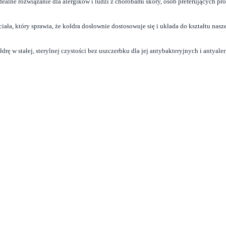
lne rozwiązanie dla alergików i ludzi z chorobami skóry, osób preferujących pr
ała, który sprawia, że kołdra dosłownie dostosowuje się i układa do kształtu nasz
ę w stałej, sterylnej czystości bez uszczerbku dla jej antybakteryjnych i antyale