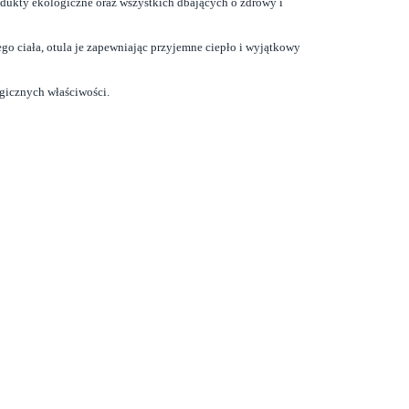
odukty ekologiczne oraz wszystkich dbających o zdrowy i
ego ciała, otula je zapewniając przyjemne ciepło i wyjątkowy
rgicznych właściwości.