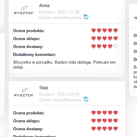
Anna
Dodano: 2021-12-30
Opinia zweryfikowana
Ocena produktu:
O
Ocena sklepu:
O
Ocena dostawy:
O
Dodatkowy komentarz:
D
Wszystko w porządku. Bardzo miła obsługa. Polecam ten
sklep.
B
p
k
s
d
Staś
Dodano: 2021-04-03
Opinia zweryfikowana
Ocena produktu:
Ocena sklepu:
Ocena dostawy:
Dodatkowy komentarz: