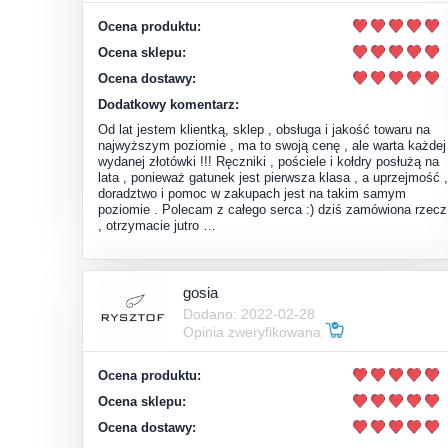
Ocena produktu:
Ocena sklepu:
Ocena dostawy:
Dodatkowy komentarz:
Od lat jestem klientką, sklep , obsługa i jakość towaru na
najwyższym poziomie , ma to swoją cenę , ale warta każdej
wydanej złotówki !!! Ręczniki , pościele i kołdry posłużą na
lata , ponieważ gatunek jest pierwsza klasa , a uprzejmość ,
doradztwo i pomoc w zakupach jest na takim samym
poziomie . Polecam z całego serca :) dziś zamówiona rzecz
, otrzymacie jutro …
gosia
Dodano: 2022-02-28
Opinia zweryfikowana
Ocena produktu:
Ocena sklepu:
Ocena dostawy: