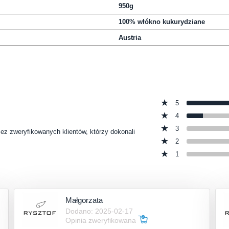
950g
100% włókno kukurydziane
Austria
5
4
3
zez zweryfikowanych klientów, którzy dokonali
2
1
Małgorzata
Dodano: 2025-02-17
Opinia zweryfikowana