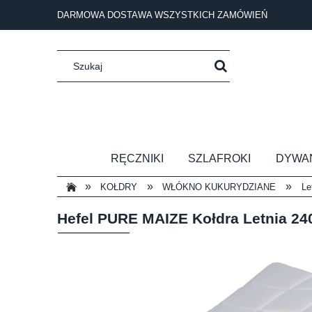
DARMOWA DOSTAWA WSZYSTKICH ZAMÓWIEŃ
RĘCZNIKI
SZLAFROKI
DYWA
»
»
»
KOŁDRY
WŁÓKNO KUKURYDZIANE
Le
Hefel PURE MAIZE Kołdra Letnia 24