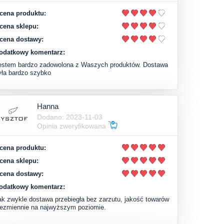
cena produktu:
cena sklepu:
cena dostawy:
odatkowy komentarz:
estem bardzo zadowolona z Waszych produktów. Dostawa
yła bardzo szybko
Hanna
Dodano: 2023-11-03
Opinia zweryfikowana
cena produktu:
cena sklepu:
cena dostawy:
odatkowy komentarz:
ak zwykle dostawa przebiegła bez zarzutu, jakość towarów
iezmiennie na najwyższym poziomie.