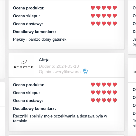
Ocena produktu:
O
Ocena sklepu:
O
Ocena dostawy:
O
Dodatkowy komentarz:
D
Piękny i bardzo dobry gatunek
J
b
Alicja
Dodano: 2024-03-13
Opinia zweryfikowana
Ocena produktu:
O
Ocena sklepu:
O
Ocena dostawy:
O
Dodatkowy komentarz:
D
Reczniki spelnily moje oczekiwania a dostawa byla w
terminie
J
n