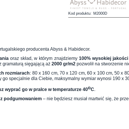
Kod produktu:
M2000D
tugalskiego producenta Abyss & Habidecor.
ania
oraz skład, w którym znajdziemy
100% wysokiej jakości
 z gramaturą sięgającą aż
2000 gr/m2
pozwolił na stworzenie n
ch rozmiarach
: 80 x 160 cm, 70 x 120 cm, 60 x 100 cm, 50 x 8
imy go specjalnie dla Ciebie, maksymalny wymiar wynosi 190 x 3
o
z wyprać go w pralce w temperaturze 40
C
.
i
z podgumowaniem
– nie będziesz musiał martwić się, że prze