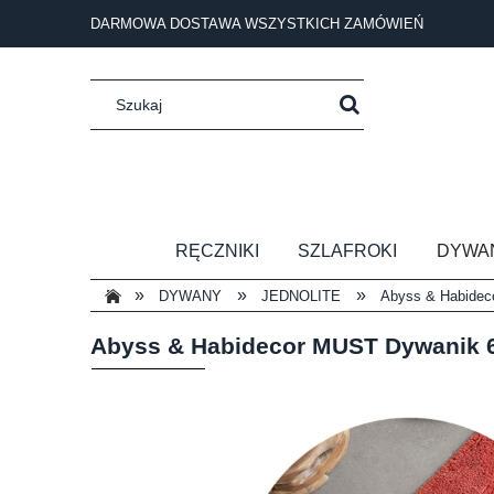
DARMOWA DOSTAWA WSZYSTKICH ZAMÓWIEŃ
RĘCZNIKI
SZLAFROKI
DYWA
»
»
»
DYWANY
JEDNOLITE
Abyss & Habidec
Abyss & Habidecor MUST Dywanik 