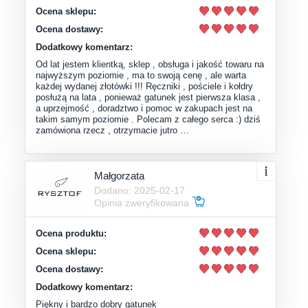
Ocena sklepu:
Ocena dostawy:
Dodatkowy komentarz:
Od lat jestem klientką, sklep , obsługa i jakość towaru na
najwyższym poziomie , ma to swoją cenę , ale warta
każdej wydanej złotówki !!! Ręczniki , pościele i kołdry
posłużą na lata , ponieważ gatunek jest pierwsza klasa ,
a uprzejmość , doradztwo i pomoc w zakupach jest na
takim samym poziomie . Polecam z całego serca :) dziś
zamówiona rzecz , otrzymacie jutro …
Małgorzata
Dodano: 2025-02-17
Opinia zweryfikowana
Ocena produktu:
Ocena sklepu:
Ocena dostawy:
Dodatkowy komentarz:
Piękny i bardzo dobry gatunek