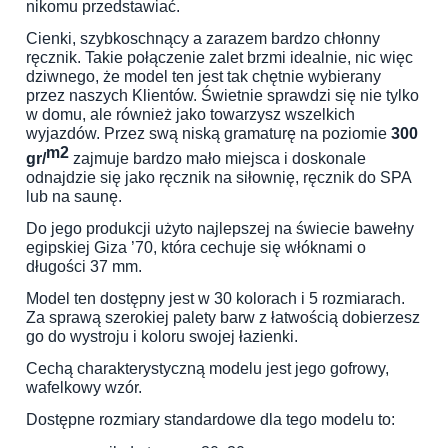
nikomu przedstawiać.
Cienki, szybkoschnący a zarazem bardzo chłonny
ręcznik. Takie połączenie zalet brzmi idealnie, nic więc
dziwnego, że model ten jest tak chętnie wybierany
przez naszych Klientów. Świetnie sprawdzi się nie tylko
w domu, ale również jako towarzysz wszelkich
wyjazdów. Przez swą niską gramaturę na poziomie
300
m2
gr/
zajmuje bardzo mało miejsca i doskonale
odnajdzie się jako ręcznik na siłownię, ręcznik do SPA
lub na saunę.
Do jego produkcji użyto najlepszej na świecie bawełny
egipskiej Giza ’70, która cechuje się włóknami o
długości 37 mm.
Model ten dostępny jest w 30 kolorach i 5 rozmiarach.
Za sprawą szerokiej palety barw z łatwością dobierzesz
go do wystroju i koloru swojej łazienki.
Cechą charakterystyczną modelu jest jego gofrowy,
wafelkowy wzór.
Dostępne rozmiary standardowe dla tego modelu to: