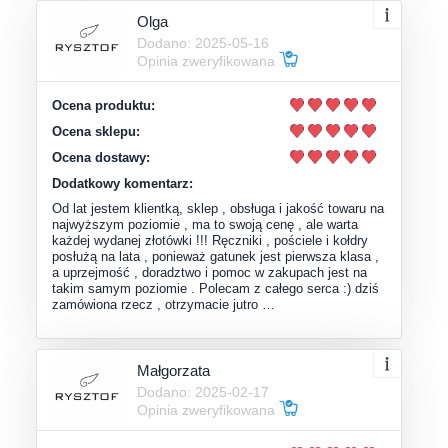
Olga
Dodano: 2025-05-16
Opinia zweryfikowana
Ocena produktu:
Ocena sklepu:
Ocena dostawy:
Dodatkowy komentarz:
Od lat jestem klientką, sklep , obsługa i jakość towaru na
najwyższym poziomie , ma to swoją cenę , ale warta
każdej wydanej złotówki !!! Ręczniki , pościele i kołdry
posłużą na lata , ponieważ gatunek jest pierwsza klasa ,
a uprzejmość , doradztwo i pomoc w zakupach jest na
takim samym poziomie . Polecam z całego serca :) dziś
zamówiona rzecz , otrzymacie jutro …
Małgorzata
Dodano: 2025-02-17
Opinia zweryfikowana