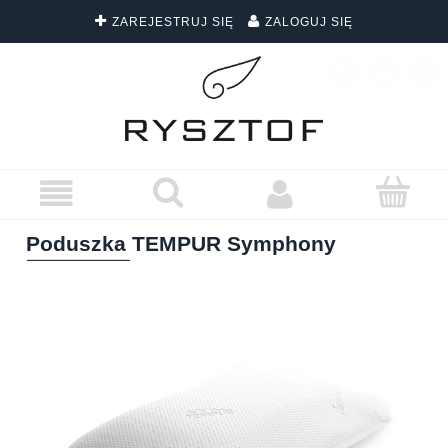
ZAREJESTRUJ SIĘ
ZALOGUJ SIĘ
DARMOWA DOSTAWA WSZYSTKICH ZAMÓWIEŃ
Poduszka TEMPUR Symphony