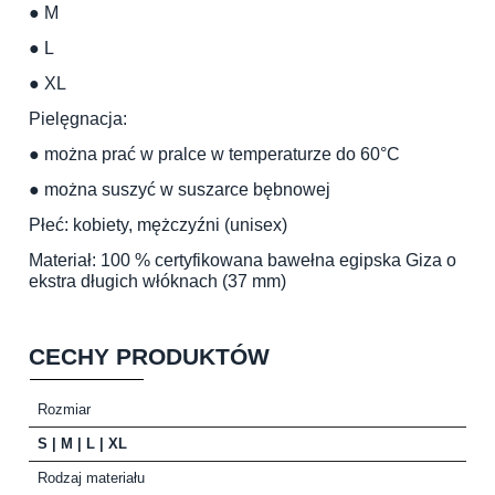
● M
● L
● XL
Pielęgnacja:
● można prać w pralce w temperaturze do 60°C
● można suszyć w suszarce bębnowej
Płeć: kobiety, mężczyźni (unisex)
Materiał: 100 % certyfikowana bawełna egipska Giza o
ekstra długich włóknach (37 mm)
CECHY PRODUKTÓW
Rozmiar
S | M | L | XL
Rodzaj materiału