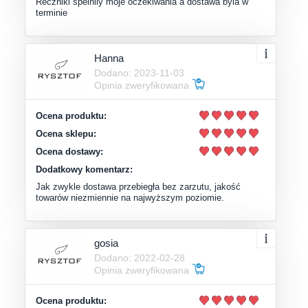
Reczniki spelnily moje oczekiwania a dostawa byla w
terminie
Hanna
Dodano: 2023-11-03
Opinia zweryfikowana
Ocena produktu:
Ocena sklepu:
Ocena dostawy:
Dodatkowy komentarz:
Jak zwykle dostawa przebiegła bez zarzutu, jakość
towarów niezmiennie na najwyższym poziomie.
gosia
Dodano: 2022-02-28
Opinia zweryfikowana
Ocena produktu: