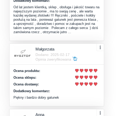
Dodatkowy komentarz:
Od lat jestem klientką, sklep , obsługa i jakość towaru na
najwyższym poziomie , ma to swoją cenę , ale warta
każdej wydanej złotówki !!! Ręczniki , pościele i kołdry
posłużą na lata , ponieważ gatunek jest pierwsza klasa ,
a uprzejmość , doradztwo i pomoc w zakupach jest na
takim samym poziomie . Polecam z całego serca :) dziś
zamówiona rzecz , otrzymacie jutro …
Małgorzata
Dodano: 2025-02-17
Opinia zweryfikowana
Ocena produktu:
Ocena sklepu:
Ocena dostawy:
Dodatkowy komentarz:
Piękny i bardzo dobry gatunek
Anna