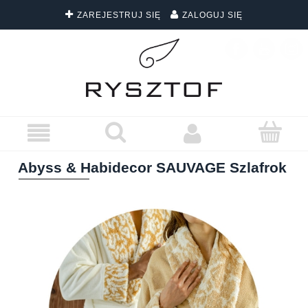
ZAREJESTRUJ SIĘ
ZALOGUJ SIĘ
DARMOWA DOSTAWA WSZYSTKICH ZAMÓWIEŃ
Abyss & Habidecor SAUVAGE Szlafrok