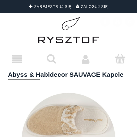
ZAREJESTRUJ SIĘ
ZALOGUJ SIĘ
DARMOWA DOSTAWA WSZYSTKICH ZAMÓWIEŃ
Abyss & Habidecor SAUVAGE Kapcie