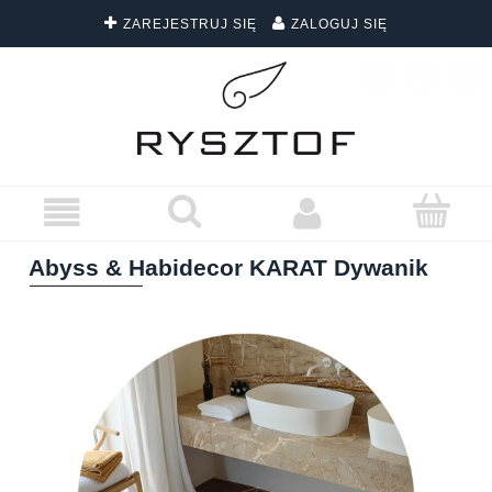
ZAREJESTRUJ SIĘ
ZALOGUJ SIĘ
DARMOWA DOSTAWA WSZYSTKICH ZAMÓWIEŃ
Abyss & Habidecor KARAT Dywanik