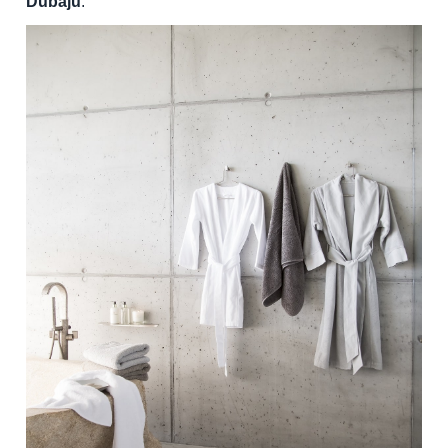
Dubaju
.