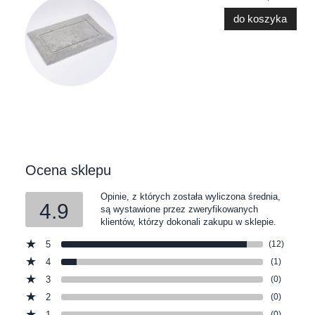
do koszyka
Ocena sklepu
Opinie, z których została wyliczona średnia,
4.9
są wystawione przez zweryfikowanych
klientów, którzy dokonali zakupu w sklepie.
5
(12)
4
(1)
3
(0)
2
(0)
1
(0)