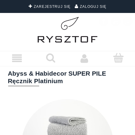
ZAREJESTRUJ SIĘ
ZALOGUJ SIĘ
DARMOWA DOSTAWA WSZYSTKICH ZAMÓWIEŃ
Abyss & Habidecor SUPER PILE
Ręcznik Platinium