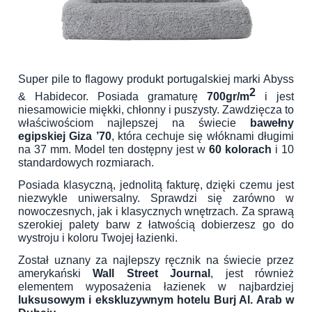
Super pile to flagowy produkt portugalskiej marki Abyss
2
& Habidecor. Posiada gramaturę
700gr/m
i jest
niesamowicie miękki, chłonny i puszysty. Zawdzięcza to
właściwościom najlepszej na świecie
bawełny
egipskiej Giza ’70
, która cechuje się włóknami długimi
na 37 mm. Model ten dostępny jest w
60 kolorach
i 10
standardowych rozmiarach.
Posiada klasyczną, jednolitą fakturę, dzięki czemu jest
niezwykle uniwersalny. Sprawdzi się zarówno w
nowoczesnych, jak i klasycznych wnętrzach. Za sprawą
szerokiej palety barw z łatwością dobierzesz go do
wystroju i koloru Twojej łazienki.
Został uznany za najlepszy ręcznik na świecie przez
amerykański
Wall Street Journal
, jest również
elementem wyposażenia łazienek w najbardziej
luksusowym i ekskluzywnym hotelu Burj Al. Arab w