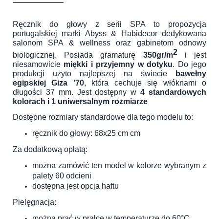
Ręcznik do głowy z serii SPA to propozycja
portugalskiej marki Abyss & Habidecor dedykowana
salonom SPA & wellness oraz gabinetom odnowy
2
biologicznej. Posiada gramaturę
350gr/m
i jest
niesamowicie
miękki i przyjemny w dotyku
. Do jego
produkcji użyto najlepszej na świecie
bawełny
egipskiej Giza ’70
, która cechuje się włóknami o
długości 37 mm. Jest dostępny w
4 standardowych
kolorach i 1 uniwersalnym rozmiarze
Dostępne rozmiary standardowe dla tego modelu to:
ręcznik do głowy: 68x25 cm cm
Za dodatkową opłatą:
można zamówić ten model w kolorze wybranym z
palety 60 odcieni
dostępna jest opcja haftu
Pielęgnacja:
można prać w pralce w temperaturze do 60°C