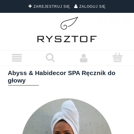
ZAREJESTRUJ SIĘ
ZALOGUJ SIĘ
DARMOWA DOSTAWA WSZYSTKICH ZAMÓWIEŃ
Abyss & Habidecor SPA Ręcznik do
głowy