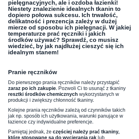
pielęgnacyjnych, ale i ozdoba łazienki!
Niestety znalezienie idealnych tkanin to
dopiero połowa sukcesu. Ich trwałość,
delikatność i prezencja zależy w dużej
mierze od sposobu ich pielęgnacji. W jakiej
temperaturze prać ręczniki i jakich
środków używać? Sprawdź, co musisz
wiedzieć, by jak najdłużej cieszyć się ich
idealnym stanem!
Pranie ręczników
Do pierwszego prania ręczników należy przystąpić
zaraz po ich zakupie
. Pozwoli Ci to usunąć z tkaniny
resztki środków chemicznych
wykorzystanych w
produkcji i zwiększy chłonność tkaniny.
Kolejne prania ręczników zależą od czynników takich
jak np. sposób ich użytkowania, warunki panujące w
łazience czy indywidualne preferencje.
Pamiętaj jednak, że
częściej należy prać tkaniny,
które stosowane są do wycierania rąk
lub