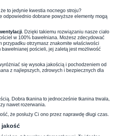
, że to jedynie kwestia nocnego stroju?
dynie odpowiednio dobrane powyższe elementy mogą
entylacji
. Dzięki takiemu rozwiązaniu nasze ciało
. pościel w 100% bawełniana. Możesz zdecydować
m przypadku otrzymasz znakomite właściwości
wełnianej pościeli, jej zaletą jest możliwość
yróżniać się wysoka jakością i pochodzeniem od
na z najlepszych, zdrowych i bezpiecznych dla
ością. Dobra tkanina to jednocześnie tkanina trwała,
czy nawet rozerwania.
ść, że posłuży Ci ono przez naprawdę długi czas.
ą jakość