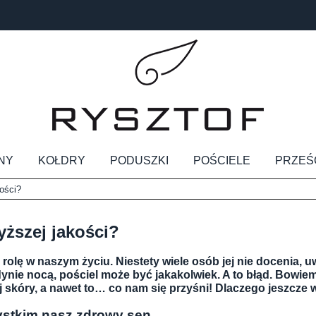
NY
KOŁDRY
PODUSZKI
POŚCIELE
PRZEŚ
ości?
yższej jakości?
lę w naszym życiu. Niestety wiele osób jej nie docenia, 
dynie nocą, pościel może być jakakolwiek. A to błąd. Bowie
skóry, a nawet to… co nam się przyśni! Dlaczego jeszcze w
zystkim nasz zdrowy sen