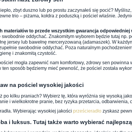
ciepło, zbyt duszno lub po prostu zaczynałeś się pocić? Myślisz
pewne trio – piżama, kołdra z poduszką i pościel właśnie. Je
 materiałów to przede wszystkim gwarancja odpowiedniej w
oże swobodnie oddychać. Znakomitym wyborem będzie tutaj np
ełnę jersey lub bawełnę merceryzowaną (adamaszek). W każdy
 zupełnie swobodnie oddychać. Poza naturalnym pochodzeniem ba
gienę i znakomitą czystość.
pościel mogła zapewnić nam komfortowy, zdrowy sen powinna w
ten sposób będziemy mieć pewność, że pościel została wykona
taw na pościel wysokiej jakości
już po kilku praniach? Wybierz tę, która wyróżnia się wysoką jak
nie i wielkokrotne pranie, bez ryzyka przetarcia, odbarwienia, 
radła. Wybierając wysokiej jakości
prześcieradło
zyskasz pewno
ba i luksus. Tutaj także warto wybierać najlepsz