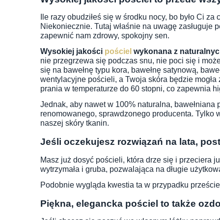
Ile razy obudziłeś się w środku nocy, bo było Ci za 
Niekoniecznie. Tutaj właśnie na uwagę zasługuje 
zapewnić nam zdrowy, spokojny sen.
Wysokiej jakości
pościel
wykonana z naturalnych
nie przegrzewa się podczas snu, nie poci się i m
się na bawełnę typu kora, bawełnę satynową, baw
wentylacyjne pościeli, a Twoja skóra będzie mogła
prania w temperaturze do 60 stopni, co zapewnia hi
Jednak, aby nawet w 100% naturalna, bawełniana 
renomowanego, sprawdzonego producenta. Tylko w 
naszej skóry tkanin.
Jeśli oczekujesz rozwiązań na lata, pos
Masz już dosyć pościeli, która drze się i przeciera 
wytrzymała i gruba, pozwalająca na długie użytkowa
Podobnie wygląda kwestia ta w przypadku przeście
Piękna, elegancka pościel to także ozdo