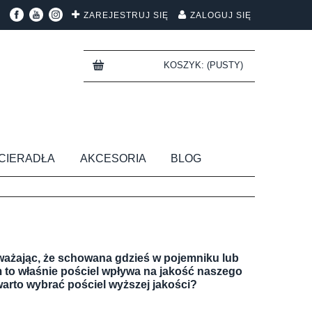
ZAREJESTRUJ SIĘ
ZALOGUJ SIĘ
KOSZYK:
(PUSTY)
CIERADŁA
AKCESORIA
BLOG
uważając, że schowana gdzieś w pojemniku lub
m to właśnie pościel wpływa na jakość naszego
arto wybrać pościel wyższej jakości?