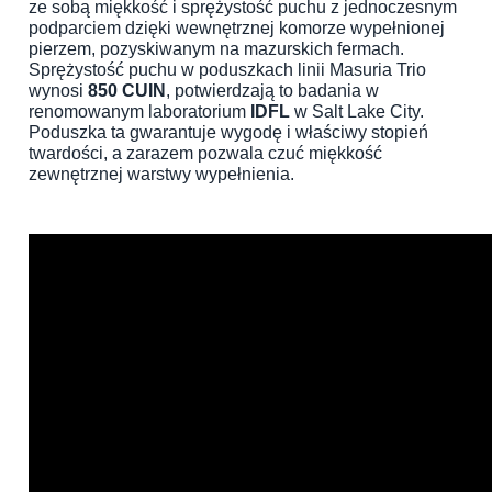
ze sobą miękkość i sprężystość puchu z jednoczesnym
podparciem dzięki wewnętrznej komorze wypełnionej
pierzem, pozyskiwanym na mazurskich fermach.
Sprężystość puchu w poduszkach linii Masuria Trio
wynosi
850 CUIN
, potwierdzają to badania w
renomowanym laboratorium
IDFL
w Salt Lake City.
Poduszka ta gwarantuje wygodę i właściwy stopień
twardości, a zarazem pozwala czuć miękkość
zewnętrznej warstwy wypełnienia.