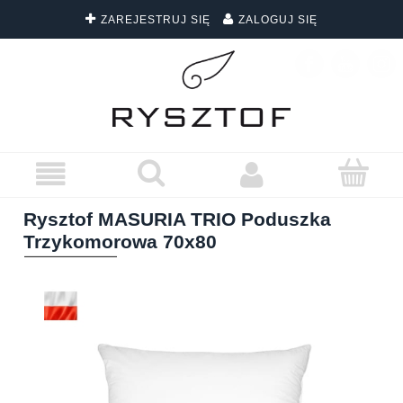
ZAREJESTRUJ SIĘ
ZALOGUJ SIĘ
DARMOWA DOSTAWA WSZYSTKICH ZAMÓWIEŃ
Rysztof MASURIA TRIO Poduszka
Trzykomorowa 70x80