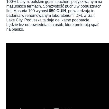
100% białym, polskim gęsim puchem pozyskiwanym na
mazurskich fermach. Sprężystość puchu w poduszkach
linii Masuria 100 wynosi
850 CUIN
, potwierdzają to
badania w renomowanym laboratorium IDFL w Salt
Lake City. Poduszka ta daje delikatne podparcie,
będzie też odpowiednia dla osób, które preferują spać
na płasko.