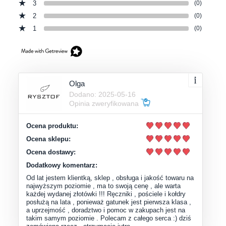
3
(0)
2
(0)
1
(0)
Olga
Dodano: 2025-05-16
Opinia zweryfikowana
Ocena produktu:
Ocena sklepu:
Ocena dostawy:
Dodatkowy komentarz:
Od lat jestem klientką, sklep , obsługa i jakość towaru na
najwyższym poziomie , ma to swoją cenę , ale warta
każdej wydanej złotówki !!! Ręczniki , pościele i kołdry
posłużą na lata , ponieważ gatunek jest pierwsza klasa ,
a uprzejmość , doradztwo i pomoc w zakupach jest na
takim samym poziomie . Polecam z całego serca :) dziś