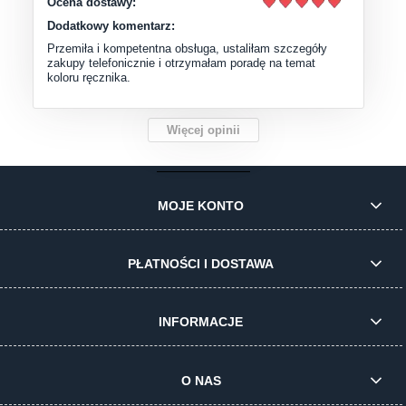
Ocena dostawy:
Dodatkowy komentarz:
Przemiła i kompetentna obsługa, ustaliłam szczegóły
zakupy telefonicznie i otrzymałam poradę na temat
koloru ręcznika.
Więcej opinii
MOJE KONTO
PŁATNOŚCI I DOSTAWA
INFORMACJE
O NAS