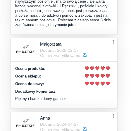
najwyższym poziomie , ma to swoją cenę , ale warta
każdej wydanej złotówki !!! Ręczniki , pościele i kołdry
posłużą na lata , ponieważ gatunek jest pierwsza klasa ,
a uprzejmość , doradztwo i pomoc w zakupach jest na
takim samym poziomie . Polecam z całego serca :) dziś
zamówiona rzecz , otrzymacie jutro …
Małgorzata
Dodano: 2025-02-17
Opinia zweryfikowana
Ocena produktu:
Ocena sklepu:
Ocena dostawy:
Dodatkowy komentarz:
Piękny i bardzo dobry gatunek
Anna
Dodano: 2024-04-27
Opinia zweryfikowana