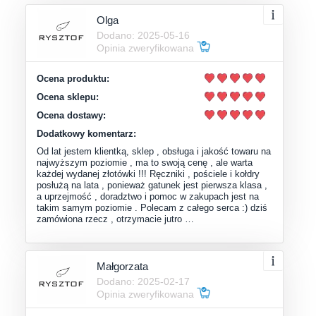
Olga
Dodano: 2025-05-16
Opinia zweryfikowana
Ocena produktu:
Ocena sklepu:
Ocena dostawy:
Dodatkowy komentarz:
Od lat jestem klientką, sklep , obsługa i jakość towaru na
najwyższym poziomie , ma to swoją cenę , ale warta
każdej wydanej złotówki !!! Ręczniki , pościele i kołdry
posłużą na lata , ponieważ gatunek jest pierwsza klasa ,
a uprzejmość , doradztwo i pomoc w zakupach jest na
takim samym poziomie . Polecam z całego serca :) dziś
zamówiona rzecz , otrzymacie jutro …
Małgorzata
Dodano: 2025-02-17
Opinia zweryfikowana