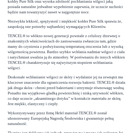
kołdry Pure Silk oraz wysoka zdolność pochłaniania wilgoci jaką
posiada naturalne jedwabne wypełnienie zapewnia, że uczucie suchości
będzie nam towarzyszyć nawet w najgorętsze noce.
Niezwykła lekkość, sprężystość i miękkość kołder Pure Silk sprawia że,
zaspokoją one potrzeby najbardziej wymagających Klientów.
TENCEL® to włókno nowej generacji powstałe z celulozy drzewnej o
znakomitych właściwościach do zastosowania zwłaszcza tam, gdzie
mamy do czynienia z podwyższoną temperaturą otoczenia lub z wysoką
wilgotnością powietrza. Bardzo szybko wchłania nadmiar wilgoci z ciała
i natychmiast uwalnia ją do atmosfery. W porównaniu do innych włókien
TENCEL® charakteryzuje się najwyższym stopniem wchłaniania
wilgoci.
Doskonałe wchłanianie wilgoci ze skóry i wydalanie jej na zewnątrz ma
kluczowe znaczenie dla ograniczenia rozwoju bakterii. TENCEL® działa
jak druga skóra - chroni przed bakteriami i utrzymuje równowagę wodną.
Ponadto ma wyjątkowo gładką powierzchnię i niską sztywność włókien,
co daje uczucie „aksamitnego dotyku” w kontakcie materiału ze skórą.
Jest miękki, elastyczny i ciepły.
Wykorzystywany przez firmę Hefel materiał TENCEL® został
uhonorowany Europejską Nagrodą Środowiska i gwarantuje pełną
naturalność.
Tkanina jest delikatna jak jedwab, przewiewna i mocna jak poliester. Jej