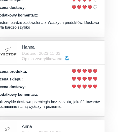
cena dostawy:
odatkowy komentarz:
estem bardzo zadowolona z Waszych produktów. Dostawa
yła bardzo szybko
Hanna
Dodano: 2023-11-03
Opinia zweryfikowana
cena produktu:
cena sklepu:
cena dostawy:
odatkowy komentarz:
ak zwykle dostawa przebiegła bez zarzutu, jakość towarów
iezmiennie na najwyższym poziomie.
Anna