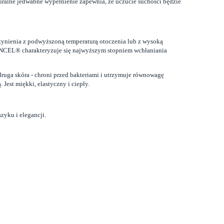
turalne jedwabne wypełnienie zapewnia, że uczucie suchości będzie
ynienia z podwyższoną temperaturą otoczenia lub z wysoką
TENCEL® charakteryzuje się najwyższym stopniem wchłaniania
druga skóra - chroni przed bakteriami i utrzymuje równowagę
est miękki, elastyczny i ciepły.
zyku i elegancji.