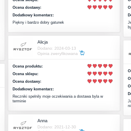
Ocena dostawy:
O
Dodatkowy komentarz:
D
Piękny i bardzo dobry gatunek
J
b
Alicja
Dodano: 2024-03-13
Opinia zweryfikowana
Ocena produktu:
O
Ocena sklepu:
O
Ocena dostawy:
O
Dodatkowy komentarz:
D
Reczniki spelnily moje oczekiwania a dostawa byla w
terminie
J
n
Anna
Dodano: 2021-12-30