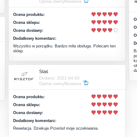
Opinia zweryfikowana
Ocena produktu:
O
Ocena sklepu:
O
Ocena dostawy:
O
Dodatkowy komentarz:
D
Wszystko w porządku. Bardzo miła obsługa. Polecam ten
sklep.
B
p
k
s
d
Staś
Dodano: 2021-04-03
Opinia zweryfikowana
Ocena produktu:
Ocena sklepu:
Ocena dostawy:
Dodatkowy komentarz:
Rewelacja. Dziekuje.Przerósł moje oczekiwania.