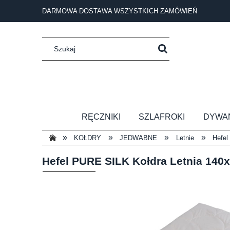
DARMOWA DOSTAWA WSZYSTKICH ZAMÓWIEŃ
RĘCZNIKI
SZLAFROKI
DYWA
»
»
»
»
KOŁDRY
JEDWABNE
Letnie
Hefel
Hefel PURE SILK Kołdra Letnia 140