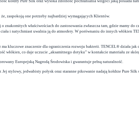
ność kołdry Pure Silk oraz wysoka zdolność pochłaniania wilgoci jaką posiada na
a że, zaspokoją one potrzeby najbardziej wymagających Klientów.
 o znakomitych właściwościach do zastosowania zwłaszcza tam, gdzie mamy do cz
z ciała i natychmiast uwalnia ją do atmosfery. W porównaniu do innych włókien 
rz ma kluczowe znaczenie dla ograniczenia rozwoju bakterii. TENCEL® działa jak 
 włókien, co daje uczucie „aksamitnego dotyku” w kontakcie materiału ze skórą. J
rowany Europejską Nagrodą Środowiska i gwarantuje pełną naturalność.
. Jej stylowy, jedwabisty połysk oraz staranne pikowanie nadają kołdrze Pure Silk s