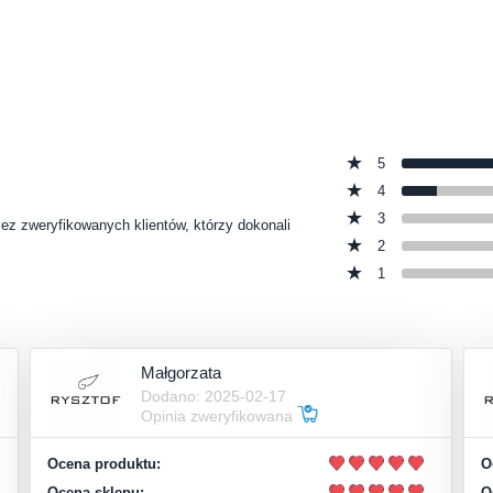
5
4
3
zez zweryfikowanych klientów, którzy dokonali
2
1
Małgorzata
Dodano: 2025-02-17
Opinia zweryfikowana
Ocena produktu:
O
Ocena sklepu:
O