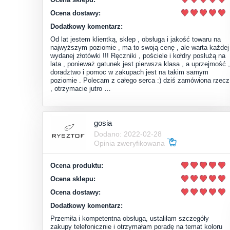
Ocena dostawy:
Dodatkowy komentarz:
Od lat jestem klientką, sklep , obsługa i jakość towaru na
najwyższym poziomie , ma to swoją cenę , ale warta każdej
wydanej złotówki !!! Ręczniki , pościele i kołdry posłużą na
lata , ponieważ gatunek jest pierwsza klasa , a uprzejmość ,
doradztwo i pomoc w zakupach jest na takim samym
poziomie . Polecam z całego serca :) dziś zamówiona rzecz
, otrzymacie jutro …
gosia
Dodano: 2022-02-28
Opinia zweryfikowana
Ocena produktu:
Ocena sklepu:
Ocena dostawy:
Dodatkowy komentarz:
Przemiła i kompetentna obsługa, ustaliłam szczegóły
zakupy telefonicznie i otrzymałam poradę na temat koloru