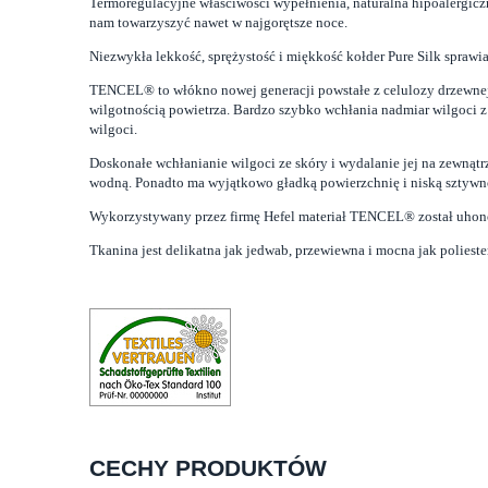
Termoregulacyjne właściwości wypełnienia, naturalna hipoalergicz
nam towarzyszyć nawet w najgorętsze noce.
Niezwykła lekkość, sprężystość i miękkość kołder Pure Silk sprawi
TENCEL® to włókno nowej generacji powstałe z celulozy drzewnej
wilgotnością powietrza. Bardzo szybko wchłania nadmiar wilgoci 
wilgoci.
Doskonałe wchłanianie wilgoci ze skóry i wydalanie jej na zewnąt
wodną. Ponadto ma wyjątkowo gładką powierzchnię i niską sztywność
Wykorzystywany przez firmę Hefel materiał TENCEL® został uhono
Tkanina jest delikatna jak jedwab, przewiewna i mocna jak poliester
CECHY PRODUKTÓW