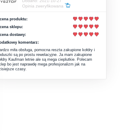
Dodano: 2021-10-27
Opinia zweryfikowana
cena produktu:
cena sklepu:
cena dostawy:
odatkowy komentarz:
ardzo miła obsługa, pomocna reszta zakupione kołdry i
oduszki są po prostu rewelacyjne. Ja mam zakupione
ołdry Kaufman letnie ale są mega cieplutkie. Polecam
klep bo jest naprawdę mega profesjonalizm jak na
zisiejsze czasy.