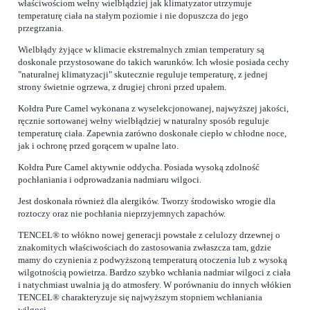
właściwościom wełny wielbłądziej jak klimatyzator utrzymuje
temperaturę ciała na stałym poziomie i nie dopuszcza do jego
przegrzania.
Wielbłądy żyjące w klimacie ekstremalnych zmian temperatury są
doskonale przystosowane do takich warunków. Ich włosie posiada cechy
"naturalnej klimatyzacji" skutecznie reguluje temperaturę, z jednej
strony świetnie ogrzewa, z drugiej chroni przed upałem.
Kołdra Pure Camel wykonana z wyselekcjonowanej, najwyższej jakości,
ręcznie sortowanej wełny wielbłądziej w naturalny sposób reguluje
temperaturę ciała. Zapewnia zarówno doskonałe ciepło w chłodne noce,
jak i ochronę przed gorącem w upalne lato.
Kołdra Pure Camel aktywnie oddycha. Posiada wysoką zdolność
pochłaniania i odprowadzania nadmiaru wilgoci.
Jest doskonała również dla alergików. Tworzy środowisko wrogie dla
roztoczy oraz nie pochłania nieprzyjemnych zapachów.
TENCEL® to włókno nowej generacji powstałe z celulozy drzewnej o
znakomitych właściwościach do zastosowania zwłaszcza tam, gdzie
mamy do czynienia z podwyższoną temperaturą otoczenia lub z wysoką
wilgotnością powietrza. Bardzo szybko wchłania nadmiar wilgoci z ciała
i natychmiast uwalnia ją do atmosfery. W porównaniu do innych włókien
TENCEL® charakteryzuje się najwyższym stopniem wchłaniania
wilgoci.