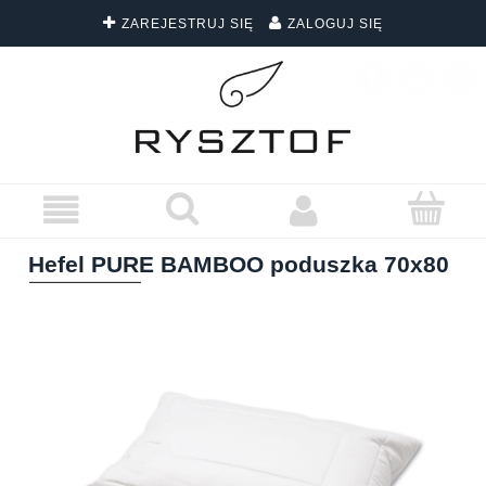
ZAREJESTRUJ SIĘ
ZALOGUJ SIĘ
DARMOWA DOSTAWA WSZYSTKICH ZAMÓWIEŃ
Hefel PURE BAMBOO poduszka 70x80