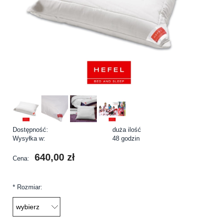
Dostępność:
duża ilość
Wysyłka w:
48 godzin
640,00 zł
Cena:
*
Rozmiar: