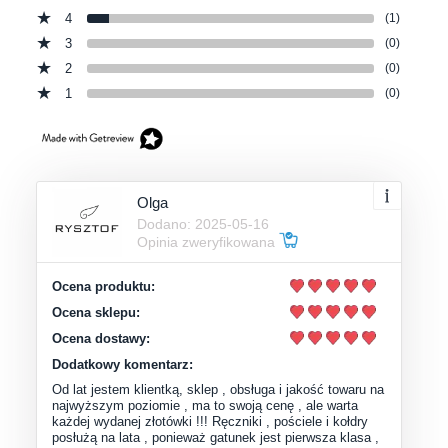
4
(1)
3
(0)
2
(0)
1
(0)
Olga
Dodano: 2025-05-16
Opinia zweryfikowana
Ocena produktu:
Ocena sklepu:
Ocena dostawy:
Dodatkowy komentarz:
Od lat jestem klientką, sklep , obsługa i jakość towaru na
najwyższym poziomie , ma to swoją cenę , ale warta
każdej wydanej złotówki !!! Ręczniki , pościele i kołdry
posłużą na lata , ponieważ gatunek jest pierwsza klasa ,