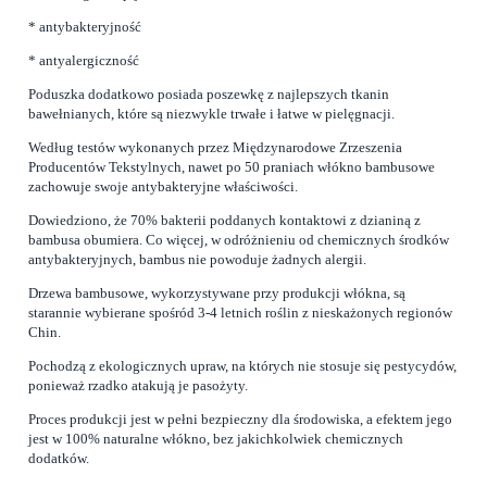
* antybakteryjność
* antyalergiczność
Poduszka dodatkowo posiada poszewkę z najlepszych tkanin
bawełnianych, które są niezwykle trwałe i łatwe w pielęgnacji.
Według testów wykonanych przez Międzynarodowe Zrzeszenia
Producentów Tekstylnych, nawet po 50 praniach włókno bambusowe
zachowuje swoje antybakteryjne właściwości.
Dowiedziono, że 70% bakterii poddanych kontaktowi z dzianiną z
bambusa obumiera. Co więcej, w odróżnieniu od chemicznych środków
antybakteryjnych, bambus nie powoduje żadnych alergii.
Drzewa bambusowe, wykorzystywane przy produkcji włókna, są
starannie wybierane spośród 3-4 letnich roślin z nieskażonych regionów
Chin.
Pochodzą z ekologicznych upraw, na których nie stosuje się pestycydów,
ponieważ rzadko atakują je pasożyty.
Proces produkcji jest w pełni bezpieczny dla środowiska, a efektem jego
jest w 100% naturalne włókno, bez jakichkolwiek chemicznych
dodatków.