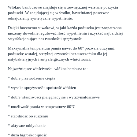
Włókno bambusowe znajduje się w zewnętrznej warstwie poszycia
poduszki. W znajdującej się w środku, bawełnianej poszewce
odnajdziemy syntetyczne wypełnienie.
Dzięki bocznemu suwakowi, w jaki każda poduszka jest zaopatrzona
możemy dowolnie regulować ilość wypełnienia i uzyskać najbardziej
satysfakcjonującą nas twardość i sprężystość.
Maksymalna temperatura prania nawet do 60° pozwala utrzymać
poduszkę w stałej, sterylnej czystości bez uszczerbku dla jej
antybakteryjnych i antyalergicznych właściwości.
Najważniejsze właściwości włókna bambusa to:
* dobre przewodzenie ciepła
* wysoka sprężystość i spoistość włókien
* dobre właściwości pielęgnacyjne i wytrzymałościowe
* możliwość prania w temperaturze 60°C
* stabilność po suszeniu
* aktywne oddychanie
* duża higroskopijność