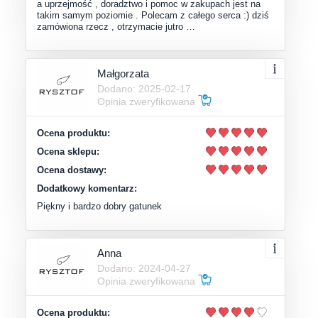
a uprzejmość , doradztwo i pomoc w zakupach jest na
takim samym poziomie . Polecam z całego serca :) dziś
zamówiona rzecz , otrzymacie jutro …
Małgorzata
Dodano: 2025-02-17
Opinia zweryfikowana
Ocena produktu:
Ocena sklepu:
Ocena dostawy:
Dodatkowy komentarz:
Piękny i bardzo dobry gatunek
Anna
Dodano: 2024-04-27
Opinia zweryfikowana
Ocena produktu: