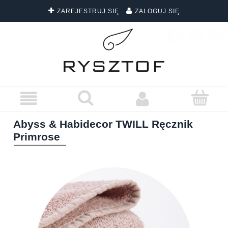
ZAREJESTRUJ SIĘ
ZALOGUJ SIĘ
DARMOWA DOSTAWA WSZYSTKICH ZAMÓWIEŃ
Abyss & Habidecor TWILL Ręcznik
Primrose