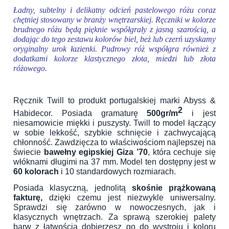
Ładny, subtelny i delikatny odcień pastelowego różu coraz
chętniej stosowany w branży wnętrzarskiej. Ręczniki w kolorze
brudnego różu będą pięknie współgrały z jasną szarością, a
dodając do tego zestawu kolorów biel, beż lub czerń uzyskamy
oryginalny urok łazienki. Pudrowy róż współgra również z
dodatkami kolorze klastycznego złota, miedzi lub złota
różowego.
Ręcznik Twill to produkt portugalskiej marki Abyss &
2
Habidecor. Posiada gramaturę
500gr/m
i jest
niesamowicie miękki i puszysty. Twill to model łączący
w sobie lekkość, szybkie schnięcie i zachwycającą
chłonność. Zawdzięcza to właściwościom najlepszej na
świecie
bawełny egipskiej Giza ’70
, która cechuje się
włóknami długimi na 37 mm. Model ten dostępny jest w
60 kolorach
i 10 standardowych rozmiarach.
Posiada klasyczną, jednolitą
skośnie prążkowaną
fakturę,
dzięki czemu jest niezwykle uniwersalny.
Sprawdzi się zarówno w nowoczesnych, jak i
klasycznych wnętrzach. Za sprawą szerokiej palety
barw z łatwością dobierzesz go do wystroju i koloru