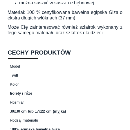
można suszyć w suszarce bębnowej
Materiał: 100 % certyfikowana bawełna egipska Giza o
ekstra długich włóknach (37 mm)
Może Cię zainteresować również
szlafrok wykonany z
tego samego materiału
oraz
szlafrok dla dzieci
.
CECHY PRODUKTÓW
Model
Twill
Kolor
fiolety i róże
Rozmiar
30x30 cm lub 17x22 cm (myjka)
Rodzaj materiału
100% egipska bawełna Giza