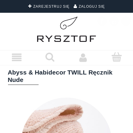
ZAREJESTRUJ SIĘ
ZALOGUJ SIĘ
DARMOWA DOSTAWA WSZYSTKICH ZAMÓWIEŃ
Abyss & Habidecor TWILL Ręcznik
Nude