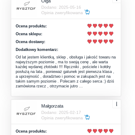
Olga
Dodano: 2025-05-16
Opinia zweryfikowana
Ocena produktu:
Ocena sklepu:
Ocena dostawy:
Dodatkowy komentarz:
Od lat jestem klientką, sklep , obsługa i jakość towaru na
najwyższym poziomie , ma to swoją cenę , ale warta
każdej wydanej złotówki !!! Ręczniki , pościele i kołdry
posłużą na lata , ponieważ gatunek jest pierwsza klasa ,
a uprzejmość , doradztwo i pomoc w zakupach jest na
takim samym poziomie . Polecam z całego serca :) dziś
zamówiona rzecz , otrzymacie jutro …
Małgorzata
Dodano: 2025-02-17
Opinia zweryfikowana
Ocena produktu: