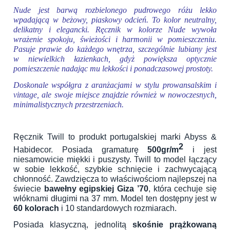
Nude jest barwą rozbielonego pudrowego różu lekko
wpadającą w beżowy, piaskowy odcień.
To kolor neutralny,
delikatny i elegancki. Ręcznik w kolorze Nude wywoła
wrażenie spokoju, świeżości i harmonii w pomieszczeniu.
Pasuje prawie do każdego wnętrza, szczególnie lubiany jest
w niewielkich łazienkach, gdyż powiększa optycznie
pomieszczenie nadając mu lekkości i ponadczasowej prostoty.
Doskonale współgra z aranżacjami w stylu prowansalskim i
vintage, ale swoje miejsce znajdzie również w nowoczesnych,
minimalistycznych przestrzeniach.
Ręcznik Twill to produkt portugalskiej marki Abyss &
2
Habidecor. Posiada gramaturę
500gr/m
i jest
niesamowicie miękki i puszysty. Twill to model łączący
w sobie lekkość, szybkie schnięcie i zachwycającą
chłonność. Zawdzięcza to właściwościom najlepszej na
świecie
bawełny egipskiej Giza ’70
, która cechuje się
włóknami długimi na 37 mm. Model ten dostępny jest w
60 kolorach
i 10 standardowych rozmiarach.
Posiada klasyczną, jednolitą
skośnie prążkowaną