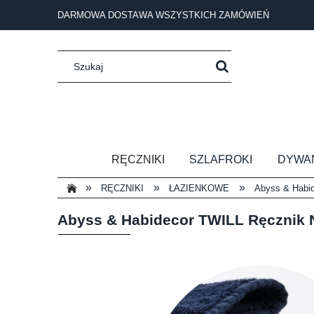
DARMOWA DOSTAWA WSZYSTKICH ZAMÓWIEŃ
RĘCZNIKI
SZLAFROKI
DYWA
»
»
»
RĘCZNIKI
ŁAZIENKOWE
Abyss & Habi
Abyss & Habidecor TWILL Ręcznik 