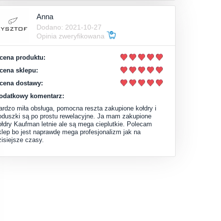
Anna
Dodano: 2021-10-27
Opinia zweryfikowana
cena produktu:
cena sklepu:
cena dostawy:
odatkowy komentarz:
ardzo miła obsługa, pomocna reszta zakupione kołdry i
oduszki są po prostu rewelacyjne. Ja mam zakupione
ołdry Kaufman letnie ale są mega cieplutkie. Polecam
klep bo jest naprawdę mega profesjonalizm jak na
zisiejsze czasy.