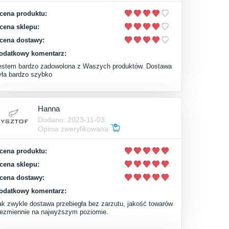
cena produktu:
cena sklepu:
cena dostawy:
odatkowy komentarz:
estem bardzo zadowolona z Waszych produktów. Dostawa
yła bardzo szybko
Hanna
Dodano: 2023-11-03
Opinia zweryfikowana
cena produktu:
cena sklepu:
cena dostawy:
odatkowy komentarz:
ak zwykle dostawa przebiegła bez zarzutu, jakość towarów
iezmiennie na najwyższym poziomie.