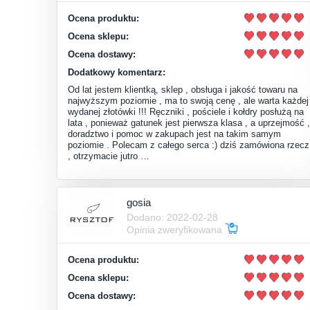
Ocena produktu:
Ocena sklepu:
Ocena dostawy:
Dodatkowy komentarz:
Od lat jestem klientką, sklep , obsługa i jakość towaru na
najwyższym poziomie , ma to swoją cenę , ale warta każdej
wydanej złotówki !!! Ręczniki , pościele i kołdry posłużą na
lata , ponieważ gatunek jest pierwsza klasa , a uprzejmość ,
doradztwo i pomoc w zakupach jest na takim samym
poziomie . Polecam z całego serca :) dziś zamówiona rzecz
, otrzymacie jutro …
gosia
Dodano: 2022-02-28
Opinia zweryfikowana
Ocena produktu:
Ocena sklepu:
Ocena dostawy: