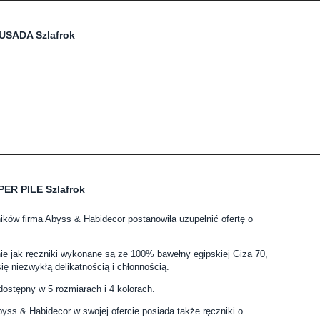
USADA Szlafrok
PER PILE Szlafrok
ków firma Abyss & Habidecor postanowiła uzupełnić ofertę o
nie jak ręczniki wykonane są ze 100% bawełny egipskiej Giza 70,
ię niezwykłą delikatnością i chłonnością.
dostępny w 5 rozmiarach i 4 kolorach.
yss & Habidecor w swojej ofercie posiada także ręczniki o