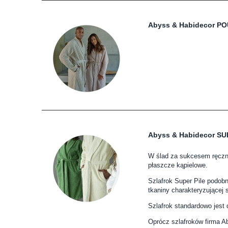
Abyss & Habidecor PO
Abyss & Habidecor SU
W ślad za sukcesem ręczni
płaszcze kąpielowe.
Szlafrok Super Pile podob
tkaniny charakteryzującej s
Szlafrok standardowo jest 
Oprócz szlafroków firma Ab