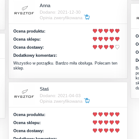
Anna
Dodano: 2021-12-30
Opinia zweryfikowana
Ocena produktu:
O
Ocena sklepu:
O
Ocena dostawy:
O
Dodatkowy komentarz:
D
Wszystko w porządku. Bardzo miła obsługa. Polecam ten
sklep.
B
p
k
s
d
Staś
Dodano: 2021-04-03
Opinia zweryfikowana
Ocena produktu:
Ocena sklepu:
Ocena dostawy:
Dodatkowy komentarz: