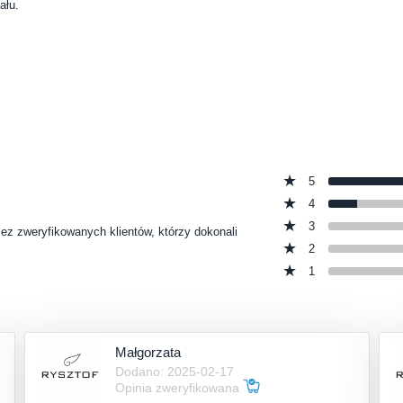
ału.
5
4
3
zez zweryfikowanych klientów, którzy dokonali
2
1
Małgorzata
Dodano: 2025-02-17
Opinia zweryfikowana