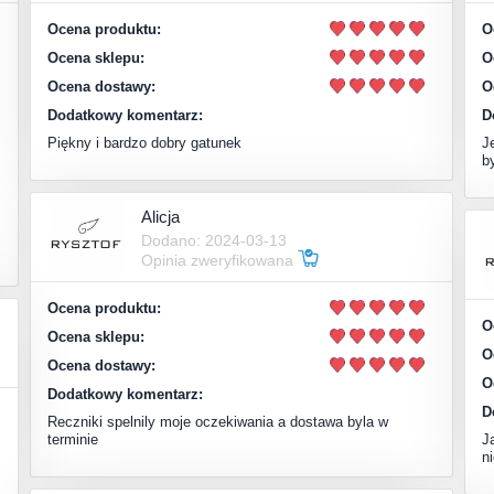
Ocena produktu:
O
Ocena sklepu:
O
Ocena dostawy:
O
Dodatkowy komentarz:
D
Piękny i bardzo dobry gatunek
J
b
Alicja
Dodano: 2024-03-13
Opinia zweryfikowana
Ocena produktu:
O
Ocena sklepu:
O
Ocena dostawy:
O
Dodatkowy komentarz:
D
Reczniki spelnily moje oczekiwania a dostawa byla w
terminie
J
n