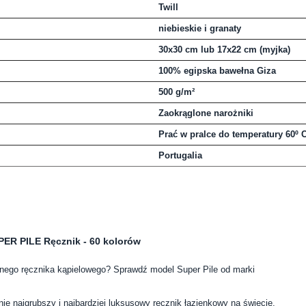
Twill
niebieskie i granaty
30x30 cm lub 17x22 cm (myjka)
100% egipska bawełna Giza
500 g/m²
Zaokrąglone narożniki
Prać w pralce do temperatury 60º 
Portugalia
ER PILE Ręcznik - 60 kolorów
nego ręcznika kąpielowego? Sprawdź model Super Pile od marki
ie najgrubszy i najbardziej luksusowy ręcznik łazienkowy na świecie.