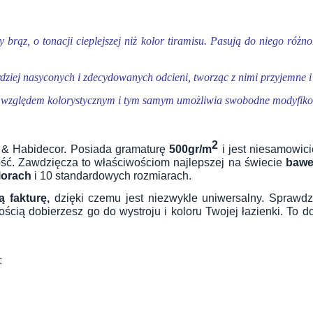
brąz, o tonacji cieplejszej niż kolor
tiramisu
.
Pasują do niego różno
ardziej nasyconych i zdecydowanych odcieni, tworząc z nimi przyjemne 
 względem kolorystycznym i tym samym umożliwia swobodne modyfikow
2
ss & Habidecor. Posiada gramaturę
500gr/m
i jest niesamowici
ość. Zawdzięcza to właściwościom najlepszej na świecie
baweł
lorach
i 10 standardowych rozmiarach.
 fakturę,
dzięki czemu jest niezwykle uniwersalny. Sprawdz
ścią dobierzesz go do wystroju i koloru Twojej łazienki. To d
: