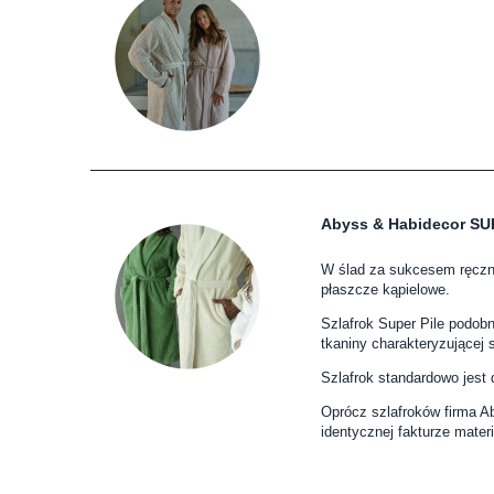
Abyss & Habidecor SU
W ślad za sukcesem ręczni
płaszcze kąpielowe.
Szlafrok Super Pile podob
tkaniny charakteryzującej s
Szlafrok standardowo jest 
Oprócz szlafroków firma Ab
identycznej fakturze materi