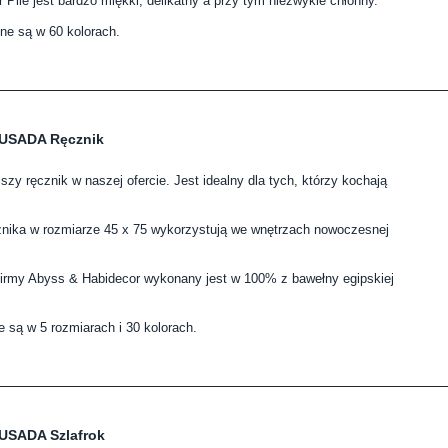
 Pile jest bardzo miękki, delikatny a przy tym niezwykle chłonny.
ne są w 60 kolorach.
OUSADA Ręcznik
szy ręcznik w naszej ofercie. Jest idealny dla tych, którzy kochają
cznika w rozmiarze 45 x 75 wykorzystują we wnętrzach nowoczesnej
irmy Abyss & Habidecor wykonany jest w 100% z bawełny egipskiej
 są w 5 rozmiarach i 30 kolorach.
USADA Szlafrok