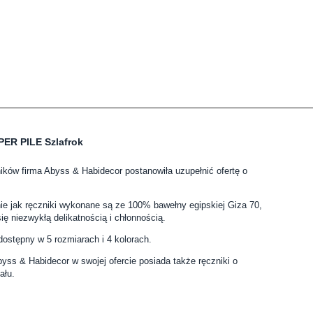
PER PILE Szlafrok
ków firma Abyss & Habidecor postanowiła uzupełnić ofertę o
nie jak ręczniki wykonane są ze 100% bawełny egipskiej Giza 70,
ię niezwykłą delikatnością i chłonnością.
dostępny w 5 rozmiarach i 4 kolorach.
yss & Habidecor w swojej ofercie posiada także ręczniki o
ału.