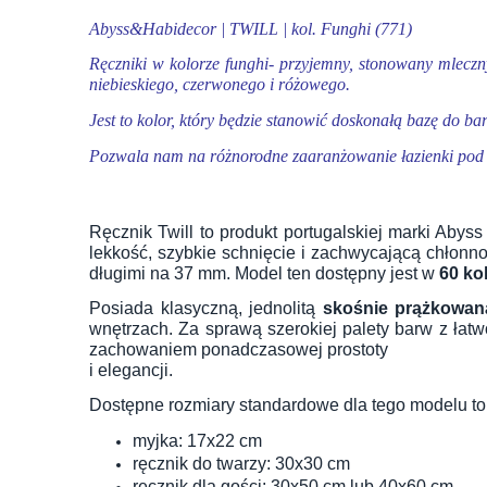
Abyss&Habidecor | TWILL | kol. Funghi (771)
Ręczniki w kolorze funghi- przyjemny, stonowany mleczny 
niebieskiego, czerwonego i różowego.
Jest to kolor, który będzie stanowić doskonałą bazę do b
Pozwala nam na różnorodne zaaranżowanie łazienki pod
Ręcznik Twill to produkt portugalskiej marki Aby
lekkość, szybkie schnięcie i zachwycającą chłonn
długimi na 37 mm. Model ten dostępny jest w
60 ko
Posiada klasyczną, jednolitą
skośnie prążkowaną
wnętrzach. Za sprawą szerokiej palety barw z łatwo
zachowaniem ponadczasowej prostoty
i elegancji.
Dostępne rozmiary standardowe dla tego modelu to
myjka: 17x22 cm
ręcznik do twarzy: 30x30 cm
ręcznik dla gości: 30x50 cm lub 40x60 cm