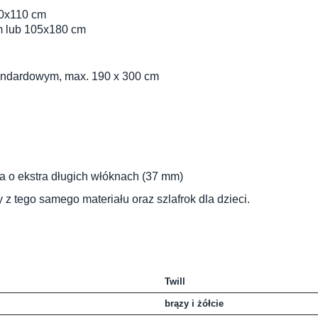
60x110 cm
m lub 105x180 cm
andardowym, max. 190 x 300 cm
a o ekstra długich włóknach (37 mm)
y z tego samego materiału
oraz
szlafrok dla dzieci
.
Twill
brązy i żółcie