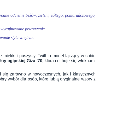
rodne odcienie beżów, zieleni, żółtego, pomarańczowego,
i wyrafinowane przestrzenie.
anie stylu wnętrza.
e miękki i puszysty. Twill to model łączący w sobie
ny egipskiej Giza ’70
, która cechuje się włóknami
i się zarówno w nowoczesnych, jak i klasycznych
obry wybór dla osób, które lubią oryginalne wzory z