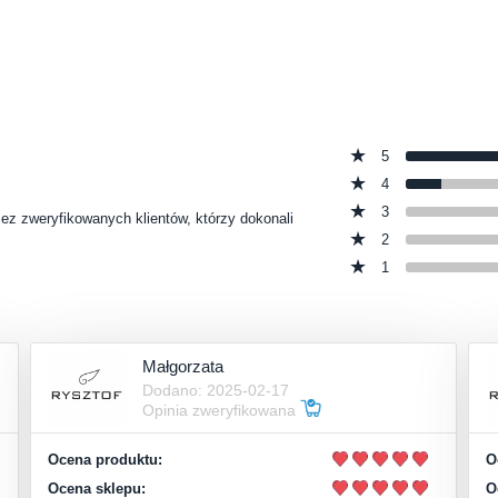
5
4
3
zez zweryfikowanych klientów, którzy dokonali
2
1
Małgorzata
Dodano: 2025-02-17
Opinia zweryfikowana
Ocena produktu:
O
Ocena sklepu:
O