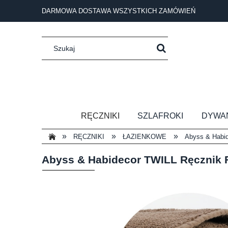
DARMOWA DOSTAWA WSZYSTKICH ZAMÓWIEŃ
RĘCZNIKI
SZLAFROKI
DYWA
»
»
»
RĘCZNIKI
ŁAZIENKOWE
Abyss & Habid
Abyss & Habidecor TWILL Ręcznik 