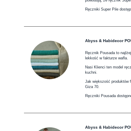
powodują, że ręcznik Super
Ręczniki Super Pile dostęp
Abyss & Habidecor P
Ręcznik Pousada to najlżej
lekkość w fakturze wafla.
Nasi Klienci ten model rę
kuchni.
Jak większość produktów f
Giza 70.
Ręczniki Pousada dostępne
Abyss & Habidecor PO