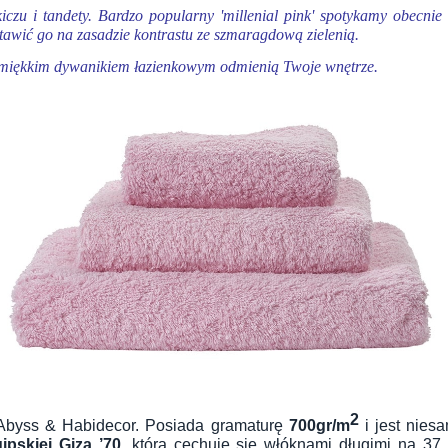
czu i tandety. Bardzo popularny 'millenial pink' spotykamy obecnie
stawić go na zasadzie kontrastu ze szmaragdową zielenią.
ko miękkim dywanikiem łazienkowym odmienią Twoje wnętrze.
2
i Abyss & Habidecor. Posiada gramaturę
700gr/m
i jest nies
ipskiej Giza ’70
, która cechuje się włóknami długimi na 3