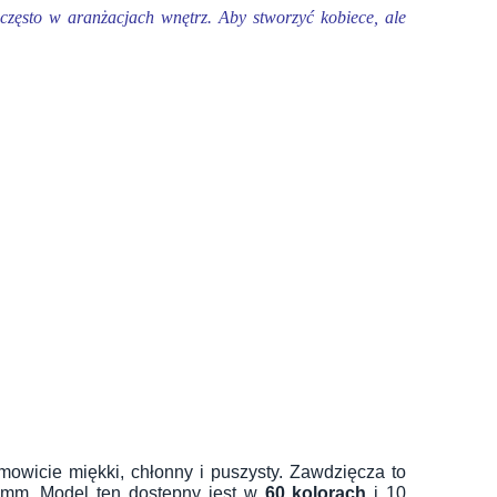
 często w aranżacjach wnętrz. Aby stworzyć kobiece, ale
amowicie miękki, chłonny i puszysty. Zawdzięcza to
7 mm. Model ten dostępny jest w
60 kolorach
i 10