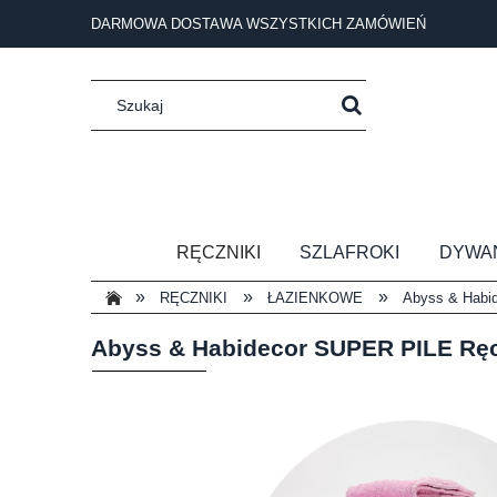
DARMOWA DOSTAWA WSZYSTKICH ZAMÓWIEŃ
RĘCZNIKI
SZLAFROKI
DYWA
»
»
»
RĘCZNIKI
ŁAZIENKOWE
Abyss & Habi
Abyss & Habidecor SUPER PILE Ręc