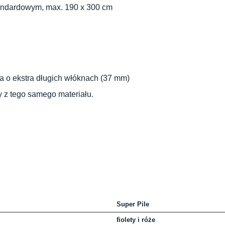
andardowym, max. 190 x 300 cm
a o ekstra długich włóknach (37 mm)
y z tego samego materiału
.
Super Pile
fiolety i róże