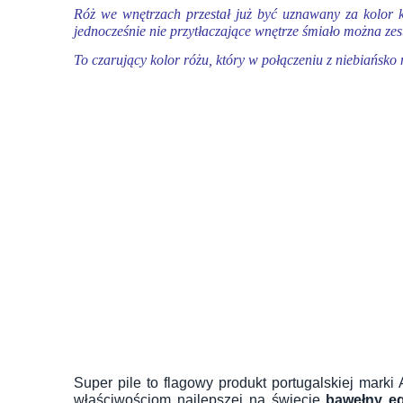
Róż we wnętrzach przestał już być uznawany za kolor ki
jednocześnie nie przytłaczające wnętrze śmiało można ze
To czarujący kolor różu, który w połączeniu z niebiańs
Super pile to flagowy produkt portugalskiej mark
właściwościom najlepszej na świecie
bawełny eg