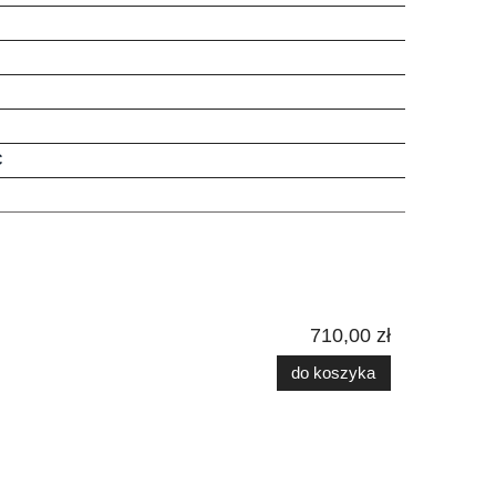
C
710,00 zł
do koszyka