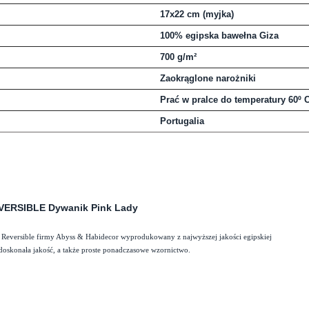
17x22 cm (myjka)
100% egipska bawełna Giza
700 g/m²
Zaokrąglone narożniki
Prać w pralce do temperatury 60º 
Portugalia
VERSIBLE Dywanik Pink Lady
Reversible firmy Abyss & Habidecor wyprodukowany z najwyższej jakości egipskiej
doskonała jakość, a także proste ponadczasowe wzornictwo.