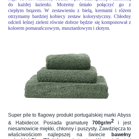
do każdej łazienki. Możemy śmiało połączyć go z
ciepłym brązem. W zestawieniu z bielą, kremami i różem
otrzymamy bardziej kobiecy zestaw kolorystyczny. Chłodny
odcień leśnej zieleni równie dobrze będzie się komponował z
kolorem pomarańczowym, musztardowym i złotym.
Super pile to flagowy produkt portugalskiej marki Abyss
2
& Habidecor. Posiada gramaturę
700gr/m
i jest
niesamowicie miękki, chłonny i puszysty. Zawdzięcza to
właściwościom najlepszej na świecie
bawełny