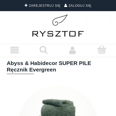
ZAREJESTRUJ SIĘ
ZALOGUJ SIĘ
DARMOWA DOSTAWA WSZYSTKICH ZAMÓWIEŃ
Abyss & Habidecor SUPER PILE
Ręcznik Evergreen