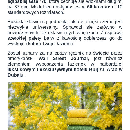
egipskiej Giza ’70
, która cechuje się włóknami długimi
na 37 mm. Model ten dostępny jest w
60 kolorach
i 10
standardowych rozmiarach.
Posiada klasyczną, jednolitą fakturę, dzięki czemu jest
niezwykle uniwersalny. Sprawdzi się zarówno w
nowoczesnych, jak i klasycznych wnętrzach. Za sprawą
szerokiej palety barw z łatwością dobierzesz go do
wystroju i koloru Twojej łazienki.
Został uznany za najlepszy ręcznik na świecie przez
amerykański
Wall Street Journal
, jest również
elementem wyposażenia łazienek w najbardziej
luksusowym i ekskluzywnym hotelu Burj Al. Arab w
Dubaju
.