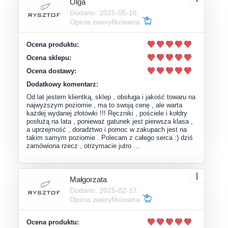
Olga
Dodano: 2025-05-16
Opinia zweryfikowana
Ocena produktu:
Ocena sklepu:
Ocena dostawy:
Dodatkowy komentarz:
Od lat jestem klientką, sklep , obsługa i jakość towaru na
najwyższym poziomie , ma to swoją cenę , ale warta
każdej wydanej złotówki !!! Ręczniki , pościele i kołdry
posłużą na lata , ponieważ gatunek jest pierwsza klasa ,
a uprzejmość , doradztwo i pomoc w zakupach jest na
takim samym poziomie . Polecam z całego serca :) dziś
zamówiona rzecz , otrzymacie jutro …
Małgorzata
Dodano: 2025-02-17
Opinia zweryfikowana
Ocena produktu: