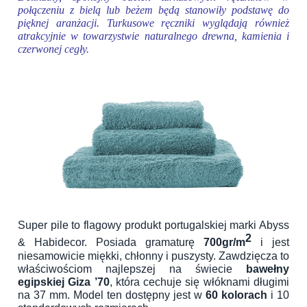
połączeniu z bielą lub beżem będą stanowiły podstawę do
pięknej aranżacji.
Turkusowe ręczniki wyglądają również
atrakcyjnie w towarzystwie naturalnego drewna, kamienia i
czerwonej cegły.
Super pile to flagowy produkt portugalskiej marki Abyss
2
& Habidecor. Posiada gramaturę
700gr/m
i jest
niesamowicie miękki, chłonny i puszysty. Zawdzięcza to
właściwościom najlepszej na świecie
bawełny
egipskiej Giza ’70
, która cechuje się włóknami długimi
na 37 mm. Model ten dostępny jest w
60 kolorach
i 10