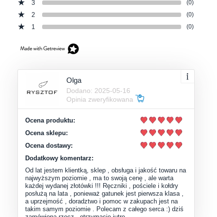
3
(0)
2
(0)
1
(0)
Olga
Dodano: 2025-05-16
Opinia zweryfikowana
Ocena produktu:
Ocena sklepu:
Ocena dostawy:
Dodatkowy komentarz:
Od lat jestem klientką, sklep , obsługa i jakość towaru na
najwyższym poziomie , ma to swoją cenę , ale warta
każdej wydanej złotówki !!! Ręczniki , pościele i kołdry
posłużą na lata , ponieważ gatunek jest pierwsza klasa ,
a uprzejmość , doradztwo i pomoc w zakupach jest na
takim samym poziomie . Polecam z całego serca :) dziś
zamówiona rzecz , otrzymacie jutro …