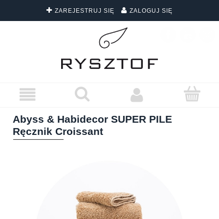
ZAREJESTRUJ SIĘ
ZALOGUJ SIĘ
DARMOWA DOSTAWA WSZYSTKICH ZAMÓWIEŃ
Abyss & Habidecor SUPER PILE
Ręcznik Croissant