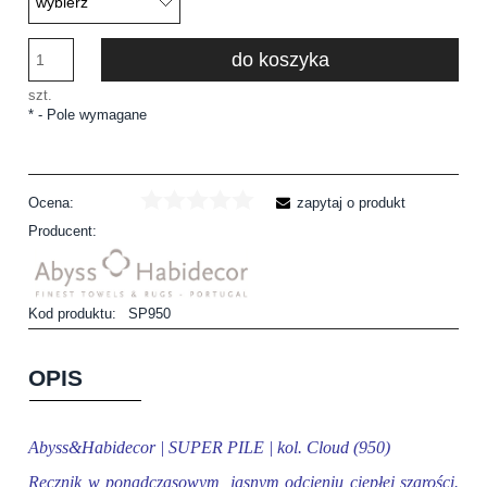
do koszyka
szt.
*
- Pole wymagane
Ocena:
zapytaj o produkt
Producent:
Kod produktu:
SP950
OPIS
Abyss&Habidecor | SUPER PILE | kol. Cloud (950)
Ręcznik w ponadczasowym, jasnym odcieniu ciepłej szarości.