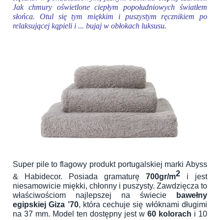
Jak chmury oświetlone ciepłym popołudniowych światłem
słońca. Otul się tym miękkim i puszystym ręcznikiem po
relaksującej kąpieli i ... bujaj w obłokach luksusu.
Super pile to flagowy produkt portugalskiej marki Abyss
2
& Habidecor. Posiada gramaturę
700gr/m
i jest
niesamowicie miękki, chłonny i puszysty. Zawdzięcza to
właściwościom najlepszej na świecie
bawełny
egipskiej Giza ’70
, która cechuje się włóknami długimi
na 37 mm. Model ten dostępny jest w
60 kolorach
i 10