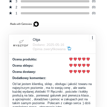
3
(0)
2
(0)
1
(0)
Olga
Dodano: 2025-05-16
Opinia zweryfikowana
Ocena produktu:
Ocena sklepu:
Ocena dostawy:
Dodatkowy komentarz:
Od lat jestem klientką, sklep , obsługa i jakość towaru na
najwyższym poziomie , ma to swoją cenę , ale warta
każdej wydanej złotówki !!! Ręczniki , pościele i kołdry
posłużą na lata , ponieważ gatunek jest pierwsza klasa ,
a uprzejmość , doradztwo i pomoc w zakupach jest na
takim samym poziomie . Polecam z całego serca :) dziś
zamówiona rzecz , otrzymacie jutro …