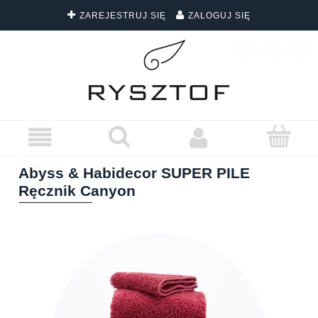
ZAREJESTRUJ SIĘ
ZALOGUJ SIĘ
DARMOWA DOSTAWA WSZYSTKICH ZAMÓWIEŃ
Abyss & Habidecor SUPER PILE
Ręcznik Canyon