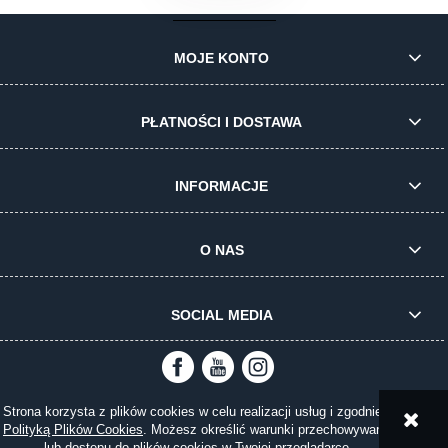
MOJE KONTO
PŁATNOŚCI I DOSTAWA
INFORMACJE
O NAS
SOCIAL MEDIA
Strona korzysta z plików cookies w celu realizacji usług i zgodnie z
pokaż pełną wersję strony
Polityką Plików Cookies
. Możesz określić warunki przechowywania
lub dostępu do plików cookies w Twojej przeglądarce.