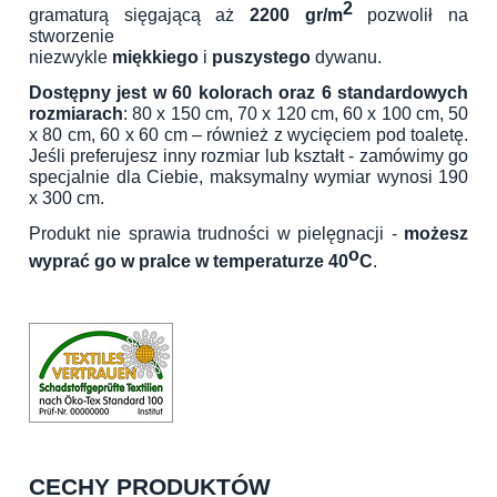
2
gramaturą sięgającą aż
2200 gr/m
pozwolił na
stworzenie
niezwykle
miękkiego
i
puszystego
dywanu.
Dostępny jest w 60 kolorach oraz 6 standardowych
rozmiarach
: 80 x 150 cm, 70 x 120 cm, 60 x 100 cm, 50
x 80 cm, 60 x 60 cm – również z wycięciem pod toaletę.
Jeśli preferujesz inny rozmiar lub kształt - zamówimy go
specjalnie dla Ciebie, maksymalny wymiar wynosi 190
x 300 cm.
Produkt nie sprawia trudności w pielęgnacji -
możesz
o
wyprać go w pralce w temperaturze 40
C
.
CECHY PRODUKTÓW