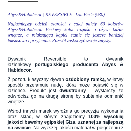
Abyss&Habidecor | REVERSIBLE | kol. Perle (930)
Najjaśniejszy odcień szarości z całej palety 60 kolorów
Abyss&Habidecor. Perłowy kolor rozjaśni i ożywi każde
wnętrze, a relaksująca kąpiel stanie się jeszcze bardziej
luksusowa i przyjemna. Pozwól zaskoczyć swoje zmysły.
Dywanik Reversible to dywanik
łazienkowy
portugalskiego producenta Abyss &
Habidecor
.
Z pozoru klasyczny dywan
ozdobiony ramką
, w łatwy
sposób przełamuje nudę, która może pojawić się w
łazience. Produkt jest
dwustronny
– wystarczy że
odwrócisz go na drugą stronę by subtelnie odmienić
wnętrze.
Wśród innych marek wyróżnia go precyzja wykonania
oraz skład, w którym znajdziemy
100% wysokiej
jakości bawełny egipskiej Giza
,
uznanej za najlepszą
na świecie
. Najwyższej jakości materiał w połączeniu z