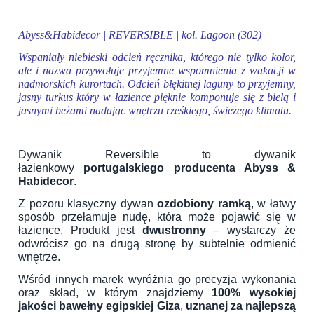
Abyss&Habidecor | REVERSIBLE | kol. Lagoon (302)
Wspaniały niebieski odcień ręcznika, którego nie tylko kolor,
ale i nazwa przywołuje przyjemne wspomnienia z wakacji w
nadmorskich kurortach. Odcień błękitnej laguny to przyjemny,
jasny turkus który w łazience pięknie komponuje się z bielą i
jasnymi beżami nadając wnętrzu rześkiego, świeżego klimatu.
Dywanik Reversible to dywanik
łazienkowy
portugalskiego producenta Abyss &
Habidecor
.
Z pozoru klasyczny dywan
ozdobiony ramką
, w łatwy
sposób przełamuje nudę, która może pojawić się w
łazience. Produkt jest
dwustronny
– wystarczy że
odwrócisz go na drugą stronę by subtelnie odmienić
wnętrze.
Wśród innych marek wyróżnia go precyzja wykonania
oraz skład, w którym znajdziemy
100% wysokiej
jakości bawełny egipskiej Giza
,
uznanej za najlepszą