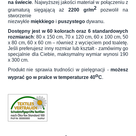
na świecie
. Najwyższej jakości materiał w połączeniu z
2
gramaturą sięgającą aż
2200 gr/m
pozwolił na
stworzenie
niezwykle
miękkiego
i
puszystego
dywanu.
Dostępny jest w 60 kolorach oraz 6 standardowych
rozmiarach
: 80 x 150 cm, 70 x 120 cm, 60 x 100 cm, 50
x 80 cm, 60 x 60 cm – również z wycięciem pod toaletę.
Jeśli preferujesz inny rozmiar lub kształt - zamówimy go
specjalnie dla Ciebie, maksymalny wymiar wynosi 190
x 300 cm.
Produkt nie sprawia trudności w pielęgnacji -
możesz
o
wyprać go w pralce w temperaturze 40
C
.