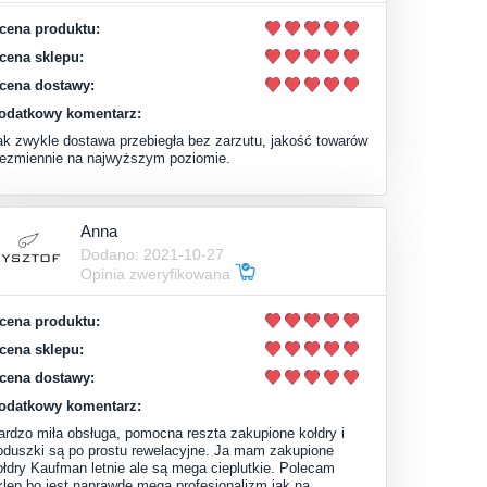
cena produktu:
cena sklepu:
cena dostawy:
odatkowy komentarz:
ak zwykle dostawa przebiegła bez zarzutu, jakość towarów
iezmiennie na najwyższym poziomie.
Anna
Dodano: 2021-10-27
Opinia zweryfikowana
cena produktu:
cena sklepu:
cena dostawy:
odatkowy komentarz:
ardzo miła obsługa, pomocna reszta zakupione kołdry i
oduszki są po prostu rewelacyjne. Ja mam zakupione
ołdry Kaufman letnie ale są mega cieplutkie. Polecam
klep bo jest naprawdę mega profesjonalizm jak na