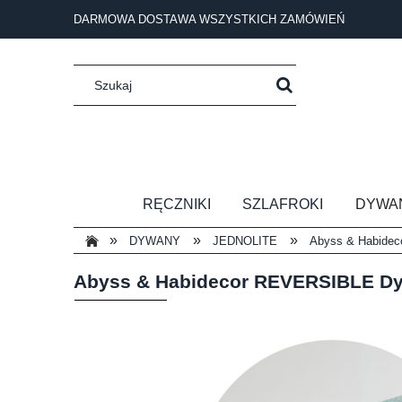
DARMOWA DOSTAWA WSZYSTKICH ZAMÓWIEŃ
RĘCZNIKI
SZLAFROKI
DYWA
»
»
»
DYWANY
JEDNOLITE
Abyss & Habidec
Abyss & Habidecor REVERSIBLE Dy