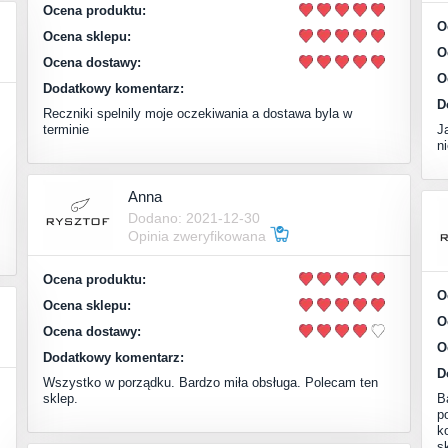
Ocena produktu:
O
Ocena sklepu:
O
Ocena dostawy:
O
Dodatkowy komentarz:
D
Reczniki spelnily moje oczekiwania a dostawa byla w
terminie
J
n
Anna
Dodano: 2021-12-30
Opinia zweryfikowana
Ocena produktu:
O
Ocena sklepu:
O
Ocena dostawy:
O
Dodatkowy komentarz:
D
Wszystko w porządku. Bardzo miła obsługa. Polecam ten
sklep.
B
p
k
s