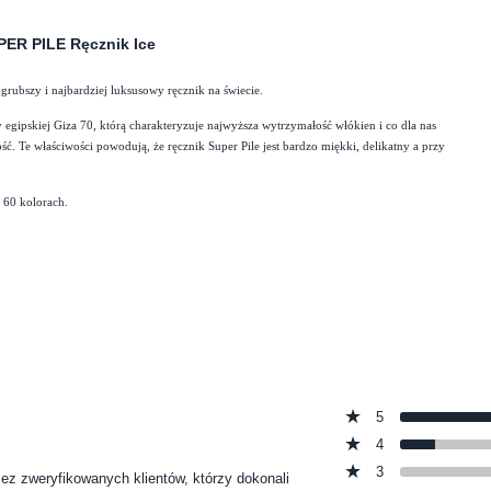
PER PILE Ręcznik Ice
grubszy i najbardziej luksusowy ręcznik na świecie.
gipskiej Giza 70, którą charakteryzuje najwyższa wytrzymałość włókien i co dla nas
ść. Te właściwości powodują, że ręcznik Super Pile jest bardzo miękki, delikatny a przy
w 60 kolorach.
5
4
3
zez zweryfikowanych klientów, którzy dokonali