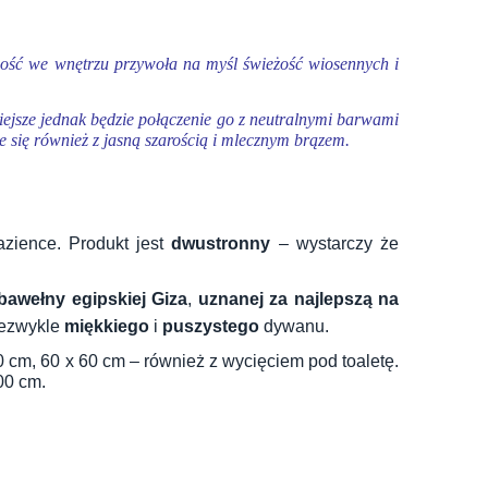
cność we wnętrzu p
rzywoła na myśl świeżość wiosennych i
iejsze jednak będzie połączenie go z neutralnymi barwami
 się również z jasną szarością i mlecznym brązem.
azience. Produkt jest
dwustronny
– wystarczy że
bawełny egipskiej Giza
,
uznanej za najlepszą na
iezwykle
miękkiego
i
puszystego
dywanu.
0 cm, 60 x 60 cm – również z wycięciem pod toaletę.
00 cm.