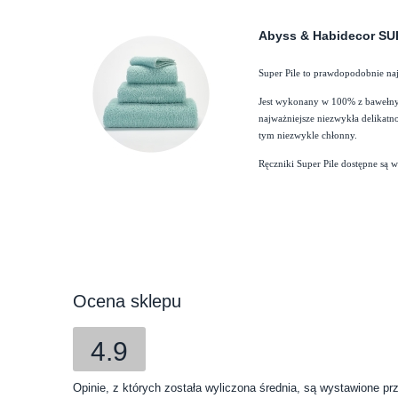
Abyss & Habidecor SU
Super Pile to prawdopodobnie naj
Jest wykonany w 100% z bawełny e
najważniejsze niezwykła delikatno
tym niezwykle chłonny.
Ręczniki Super Pile dostępne są 
Ocena sklepu
4.9
Opinie, z których została wyliczona średnia, są wystawione pr