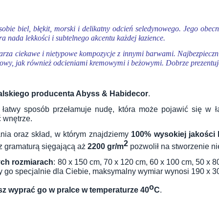
obie biel, błękit, morski i delikatny odcień seledynowego. Jego obe
ra nada lekkości i subtelnego akcentu każdej łazience.
stwarza ciekawe i nietypowe kompozycje z innymi barwami. Najbezpieczn
liowy, jak również odcieniami kremowymi i beżowymi. Dobrze prezentuje
alskiego producenta Abyss & Habidecor
.
 łatwy sposób przełamuje nudę, która może pojawić się w ł
ć wnętrze.
nia oraz skład, w którym znajdziemy
100% wysokiej jakości 
2
 z gramaturą sięgającą aż
2200 gr/m
pozwolił na stworzenie n
ych rozmiarach
: 80 x 150 cm, 70 x 120 cm, 60 x 100 cm, 50 x 8
imy go specjalnie dla Ciebie, maksymalny wymiar wynosi 190 x 3
o
z wyprać go w pralce w temperaturze 40
C
.