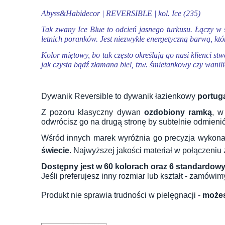
Abyss&Habidecor | REVERSIBLE | kol. Ice (235)
Tak zwany Ice Blue to odcień jasnego turkusu. Łączy w s
letnich poranków. Jest niezwykle energetyczną barwą, któ
Kolor miętowy, bo tak często określają go nasi klienci 
jak czysta bądź złamana biel, tzw. śmietankowy czy wani
Dywanik Reversible to dywanik łazienkowy
portug
Z pozoru klasyczny dywan
ozdobiony ramką
, w
odwrócisz go na drugą stronę by subtelnie odmieni
Wśród innych marek wyróżnia go precyzja wykona
świecie
. Najwyższej jakości materiał w połączeniu
Dostępny jest w 60 kolorach oraz 6 standardow
Jeśli preferujesz inny rozmiar lub kształt - zamów
Produkt nie sprawia trudności w pielęgnacji -
możes