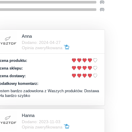
(0)
(0)
Anna
Dodano: 2024-04-27
Opinia zweryfikowana
cena produktu:
cena sklepu:
cena dostawy:
odatkowy komentarz:
estem bardzo zadowolona z Waszych produktów. Dostawa
yła bardzo szybko
Hanna
Dodano: 2023-11-03
Opinia zweryfikowana