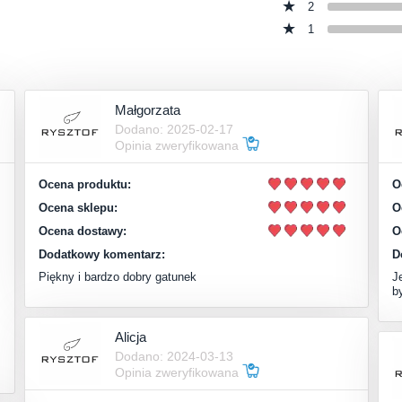
2
1
Małgorzata
Dodano: 2025-02-17
Opinia zweryfikowana
Ocena produktu:
O
Ocena sklepu:
O
Ocena dostawy:
O
Dodatkowy komentarz:
D
Piękny i bardzo dobry gatunek
J
b
Alicja
Dodano: 2024-03-13
Opinia zweryfikowana