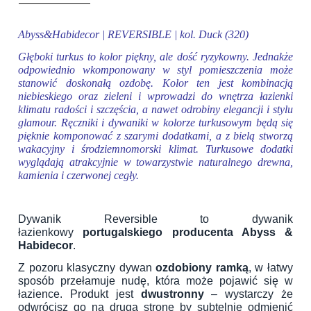
Abyss&Habidecor | REVERSIBLE | kol. Duck (320)
Głęboki turkus to kolor piękny, ale dość ryzykowny. Jednakże
odpowiednio wkomponowany w styl pomieszczenia może
stanowić doskonałą ozdobę. Kolor ten jest kombinacją
niebieskiego oraz zieleni i wprowadzi do wnętrza łazienki
klimatu radości i szczęścia, a nawet odrobiny elegancji i stylu
glamour. Ręczniki i dywaniki w kolorze turkusowym będą się
pięknie komponować z szarymi dodatkami, a z bielą stworzą
wakacyjny i środziemnomorski klimat. Turkusowe dodatki
wyglądają atrakcyjnie w towarzystwie naturalnego drewna,
kamienia i czerwonej cegły.
Dywanik Reversible to dywanik
łazienkowy
portugalskiego producenta Abyss &
Habidecor
.
Z pozoru klasyczny dywan
ozdobiony ramką
, w łatwy
sposób przełamuje nudę, która może pojawić się w
łazience. Produkt jest
dwustronny
– wystarczy że
odwrócisz go na drugą stronę by subtelnie odmienić