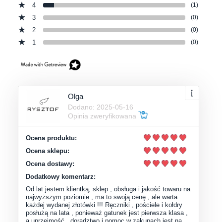
4
(1)
3
(0)
2
(0)
1
(0)
Olga
Dodano: 2025-05-16
Opinia zweryfikowana
Ocena produktu:
Ocena sklepu:
Ocena dostawy:
Dodatkowy komentarz:
Od lat jestem klientką, sklep , obsługa i jakość towaru na
najwyższym poziomie , ma to swoją cenę , ale warta
każdej wydanej złotówki !!! Ręczniki , pościele i kołdry
posłużą na lata , ponieważ gatunek jest pierwsza klasa ,
a uprzejmość , doradztwo i pomoc w zakupach jest na