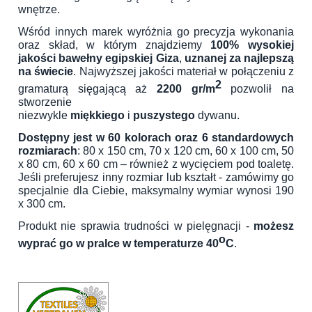
wnętrze.
Wśród innych marek wyróżnia go precyzja wykonania
oraz skład, w którym znajdziemy
100% wysokiej
jakości bawełny egipskiej Giza
,
uznanej za najlepszą
na świecie
. Najwyższej jakości materiał w połączeniu z
2
gramaturą sięgającą aż
2200 gr/m
pozwolił na
stworzenie
niezwykle
miękkiego
i
puszystego
dywanu.
Dostępny jest w 60 kolorach oraz 6 standardowych
rozmiarach
: 80 x 150 cm, 70 x 120 cm, 60 x 100 cm, 50
x 80 cm, 60 x 60 cm – również z wycięciem pod toaletę.
Jeśli preferujesz inny rozmiar lub kształt - zamówimy go
specjalnie dla Ciebie, maksymalny wymiar wynosi 190
x 300 cm.
Produkt nie sprawia trudności w pielęgnacji -
możesz
o
wyprać go w pralce w temperaturze 40
C
.