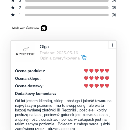
3
(0)
2
(0)
1
(0)
Olga
Dodano: 2025-05-16
Opinia zweryfikowana
Ocena produktu:
Ocena sklepu:
Ocena dostawy:
Dodatkowy komentarz:
Od lat jestem klientką, sklep , obsługa i jakość towaru na
najwyższym poziomie , ma to swoją cenę , ale warta
każdej wydanej złotówki !!! Ręczniki , pościele i kołdry
posłużą na lata , ponieważ gatunek jest pierwsza klasa ,
a uprzejmość , doradztwo i pomoc w zakupach jest na
takim samym poziomie . Polecam z całego serca :) dziś
zamówiona rzecz , otrzymacie jutro …