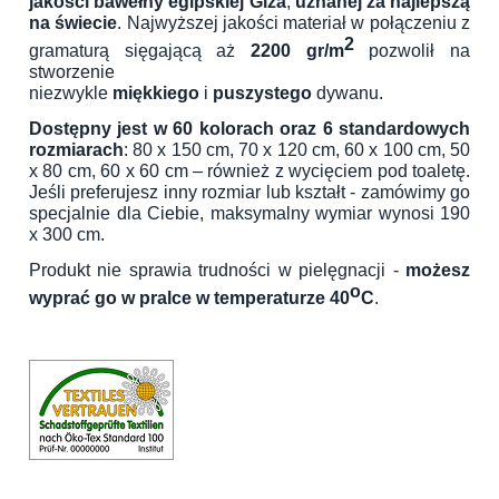
jakości bawełny egipskiej Giza
,
uznanej za najlepszą
na świecie
. Najwyższej jakości materiał w połączeniu z
2
gramaturą sięgającą aż
2200 gr/m
pozwolił na
stworzenie
niezwykle
miękkiego
i
puszystego
dywanu.
Dostępny jest w 60 kolorach oraz 6 standardowych
rozmiarach
: 80 x 150 cm, 70 x 120 cm, 60 x 100 cm, 50
x 80 cm, 60 x 60 cm – również z wycięciem pod toaletę.
Jeśli preferujesz inny rozmiar lub kształt - zamówimy go
specjalnie dla Ciebie, maksymalny wymiar wynosi 190
x 300 cm.
Produkt nie sprawia trudności w pielęgnacji -
możesz
o
wyprać go w pralce w temperaturze 40
C
.