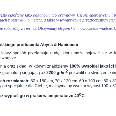
Często określany jako bananowy lub cytrynowy. Ciepły, energetyczny 
ach z plastiku lub metalu, a także w towarzystwie przezroczystych ele
e sobą żółty z czernią. Otrzymamy eleganckie i nowoczesne wnętrze, 
alskiego producenta Abyss & Habidecor
.
 łatwy sposób przełamuje nudę, która może pojawić się w ł
ć wnętrze.
nia oraz skład, w którym znajdziemy
100% wysokiej jakości 
2
 z gramaturą sięgającą aż
2200 gr/m
pozwolił na stworzenie n
ych rozmiarach
: 80 x 150 cm, 70 x 120 cm, 60 x 100 cm, 50 x 8
imy go specjalnie dla Ciebie, maksymalny wymiar wynosi 190 x 3
o
z wyprać go w pralce w temperaturze 40
C
.