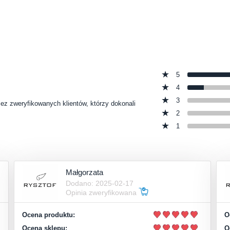
5
4
3
zez zweryfikowanych klientów, którzy dokonali
2
1
Małgorzata
Dodano: 2025-02-17
Opinia zweryfikowana
Ocena produktu:
O
Ocena sklepu:
O