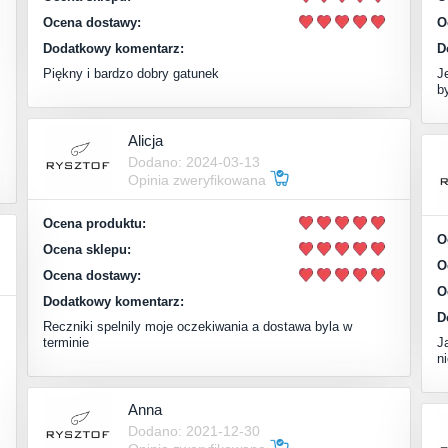
Ocena dostawy:
O
Dodatkowy komentarz:
D
Piękny i bardzo dobry gatunek
J
b
Alicja
Dodano: 2024-03-13
Opinia zweryfikowana
Ocena produktu:
O
Ocena sklepu:
O
Ocena dostawy:
O
Dodatkowy komentarz:
D
Reczniki spelnily moje oczekiwania a dostawa byla w
terminie
J
n
Anna
Dodano: 2021-12-30