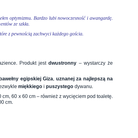
i pełen optymizmu. Bardzo lubi nowoczesność i awangardę.
mentów ze szkła.
które z pewnością zachwyci każdego gościa.
azience. Produkt jest
dwustronny
– wystarczy że
bawełny egipskiej Giza
,
uznanej za najlepszą na
iezwykle
miękkiego
i
puszystego
dywanu.
0 cm, 60 x 60 cm – również z wycięciem pod toaletę.
00 cm.