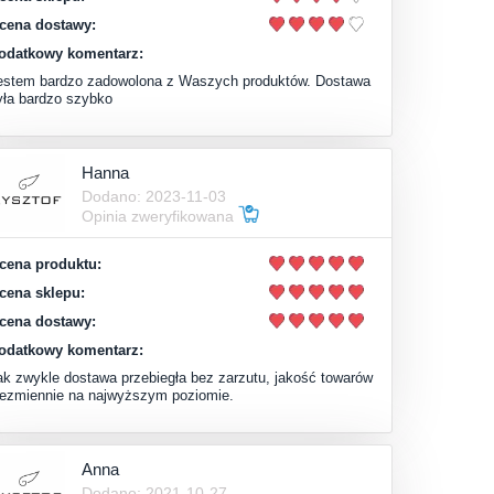
cena dostawy:
odatkowy komentarz:
estem bardzo zadowolona z Waszych produktów. Dostawa
yła bardzo szybko
Hanna
Dodano: 2023-11-03
Opinia zweryfikowana
cena produktu:
cena sklepu:
cena dostawy:
odatkowy komentarz:
ak zwykle dostawa przebiegła bez zarzutu, jakość towarów
iezmiennie na najwyższym poziomie.
Anna
Dodano: 2021-10-27