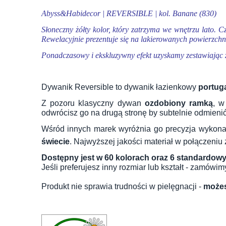
Abyss&Habidecor | REVERSIBLE | kol. Banane (830)
Słoneczny żółty kolor, który zatrzyma we wnętrzu lato. 
Rewelacyjnie prezentuje się na lakierowanych powierzchni
Ponadczasowy i ekskluzywny efekt uzyskamy zestawiając z
Dywanik Reversible to dywanik łazienkowy
portug
Z pozoru klasyczny dywan
ozdobiony ramką
, w
odwrócisz go na drugą stronę by subtelnie odmieni
Wśród innych marek wyróżnia go precyzja wykona
świecie
. Najwyższej jakości materiał w połączeniu
Dostępny jest w 60 kolorach oraz 6 standardow
Jeśli preferujesz inny rozmiar lub kształt - zamów
Produkt nie sprawia trudności w pielęgnacji -
możes