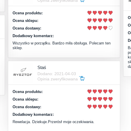
Opinia zweryfikowana
Ocena produktu:
O
Ocena sklepu:
O
Ocena dostawy:
O
Dodatkowy komentarz:
D
Wszystko w porządku. Bardzo miła obsługa. Polecam ten
sklep.
B
p
k
s
d
Staś
Dodano: 2021-04-03
Opinia zweryfikowana
Ocena produktu:
Ocena sklepu:
Ocena dostawy:
Dodatkowy komentarz:
Rewelacja. Dziekuje.Przerósł moje oczekiwania.