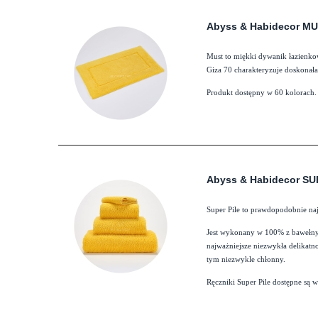
Abyss & Habidecor M
Must to miękki dywanik łazienko
Giza 70 charakteryzuje doskonała
Produkt dostępny w 60 kolorach.
Abyss & Habidecor SU
Super Pile to prawdopodobnie naj
Jest wykonany w 100% z bawełny e
najważniejsze niezwykła delikatno
tym niezwykle chłonny.
Ręczniki Super Pile dostępne są 