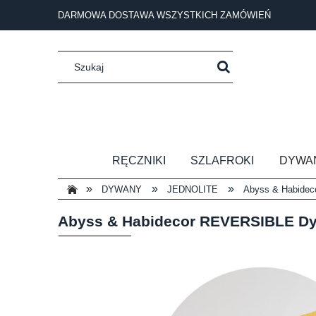
DARMOWA DOSTAWA WSZYSTKICH ZAMÓWIEŃ
RĘCZNIKI
SZLAFROKI
DYWA
»
»
»
DYWANY
JEDNOLITE
Abyss & Habide
Abyss & Habidecor REVERSIBLE D