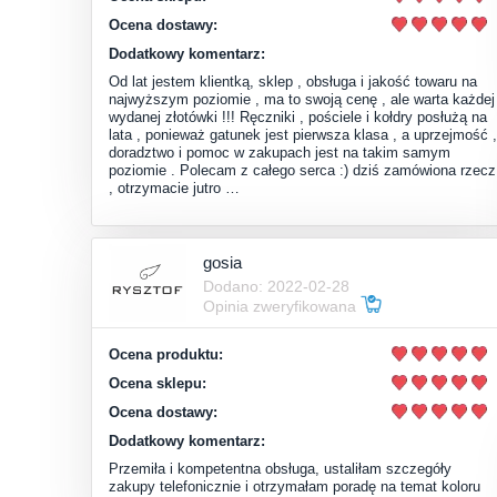
Ocena dostawy:
Dodatkowy komentarz:
Od lat jestem klientką, sklep , obsługa i jakość towaru na
najwyższym poziomie , ma to swoją cenę , ale warta każdej
wydanej złotówki !!! Ręczniki , pościele i kołdry posłużą na
lata , ponieważ gatunek jest pierwsza klasa , a uprzejmość ,
doradztwo i pomoc w zakupach jest na takim samym
poziomie . Polecam z całego serca :) dziś zamówiona rzecz
, otrzymacie jutro …
gosia
Dodano: 2022-02-28
Opinia zweryfikowana
Ocena produktu:
Ocena sklepu:
Ocena dostawy:
Dodatkowy komentarz:
Przemiła i kompetentna obsługa, ustaliłam szczegóły
zakupy telefonicznie i otrzymałam poradę na temat koloru