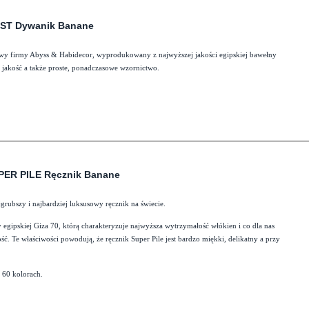
UST Dywanik Banane
wy firmy Abyss & Habidecor, wyprodukowany z najwyższej jakości egipskiej bawełny
 jakość a także proste, ponadczasowe wzornictwo.
PER PILE Ręcznik Banane
grubszy i najbardziej luksusowy ręcznik na świecie.
gipskiej Giza 70, którą charakteryzuje najwyższa wytrzymałość włókien i co dla nas
ść. Te właściwości powodują, że ręcznik Super Pile jest bardzo miękki, delikatny a przy
w 60 kolorach.