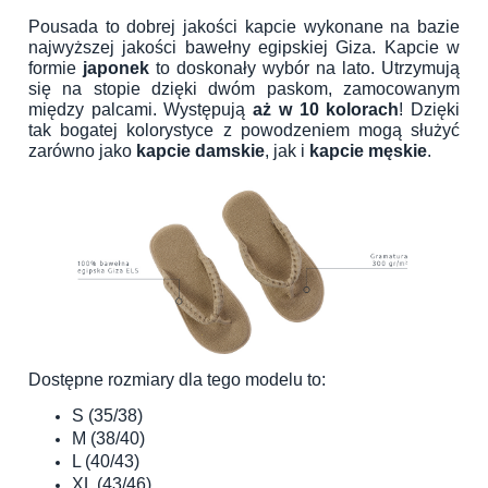
Pousada to dobrej jakości kapcie wykonane na bazie
najwyższej jakości bawełny egipskiej Giza. Kapcie w
formie
japonek
to doskonały wybór na lato. Utrzymują
się na stopie dzięki dwóm paskom, zamocowanym
między palcami. Występują
aż w 10 kolorach
! Dzięki
tak bogatej kolorystyce z powodzeniem mogą służyć
zarówno jako
kapcie damskie
, jak i
kapcie męskie
.
Dostępne rozmiary dla tego modelu to:
S (35/38)
M (38/40)
L (40/43)
XL (43/46)