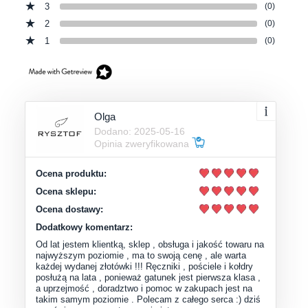
3
(0)
2
(0)
1
(0)
Olga
Dodano: 2025-05-16
Opinia zweryfikowana
Ocena produktu:
Ocena sklepu:
Ocena dostawy:
Dodatkowy komentarz:
Od lat jestem klientką, sklep , obsługa i jakość towaru na
najwyższym poziomie , ma to swoją cenę , ale warta
każdej wydanej złotówki !!! Ręczniki , pościele i kołdry
posłużą na lata , ponieważ gatunek jest pierwsza klasa ,
a uprzejmość , doradztwo i pomoc w zakupach jest na
takim samym poziomie . Polecam z całego serca :) dziś