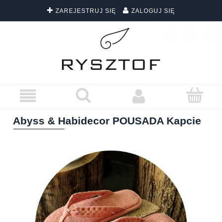
ZAREJESTRUJ SIĘ
ZALOGUJ SIĘ
DARMOWA DOSTAWA WSZYSTKICH ZAMÓWIEŃ
Abyss & Habidecor POUSADA Kapcie