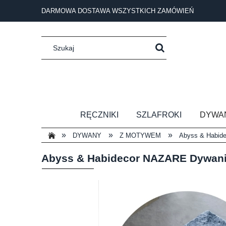
DARMOWA DOSTAWA WSZYSTKICH ZAMÓWIEŃ
RĘCZNIKI
SZLAFROKI
DYWA
»
»
»
DYWANY
Z MOTYWEM
Abyss & Habid
Abyss & Habidecor NAZARE Dywan