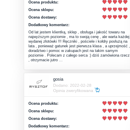
Ocena produktu:
Ocena sklepu:
Ocena dostawy:
Dodatkowy komentarz:
Od lat jestem klientką, sklep , obsługa i jakość towaru na
najwyższym poziomie , ma to swoją cenę , ale warta każdej
wydanej złotówki !!! Ręczniki , pościele i kołdry posłużą na
lata , ponieważ gatunek jest pierwsza klasa , a uprzejmość ,
doradztwo i pomoc w zakupach jest na takim samym
poziomie . Polecam z całego serca :) dziś zamówiona rzecz
, otrzymacie jutro …
gosia
Dodano: 2022-02-28
Opinia zweryfikowana
Ocena produktu:
Ocena sklepu:
Ocena dostawy:
Dodatkowy komentarz: