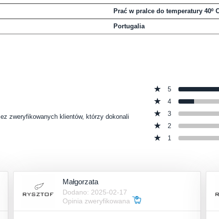
Prać w pralce do temperatury 40º 
Portugalia
5
4
3
zez zweryfikowanych klientów, którzy dokonali
2
1
Małgorzata
Dodano: 2025-02-17
Opinia zweryfikowana