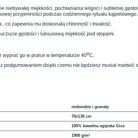
e niebywałej miękkości, pochłaniania wilgoci i subtelnej gęst
tkowej przyjemności podczas codziennego rytuału kąpielowego.
 , co zapewnia mu doskonałą chłonność i trwałość.
uczucie gęstości i luksusową miękkość pod stopami.
o
sz wyprać go w pralce w temperaturze 40
C.
z podgumowaniem dzięki czemu nie będziesz musiał martwić się
niebieskie i granaty
70x130 cm
100% bawełna egipska Giza
1900 g/m²