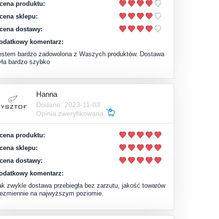
cena produktu:
cena sklepu:
cena dostawy:
odatkowy komentarz:
estem bardzo zadowolona z Waszych produktów. Dostawa
yła bardzo szybko
Hanna
Dodano: 2023-11-03
Opinia zweryfikowana
cena produktu:
cena sklepu:
cena dostawy:
odatkowy komentarz:
ak zwykle dostawa przebiegła bez zarzutu, jakość towarów
iezmiennie na najwyższym poziomie.