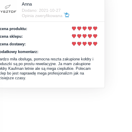
Anna
Dodano: 2021-10-27
Opinia zweryfikowana
cena produktu:
cena sklepu:
cena dostawy:
odatkowy komentarz:
ardzo miła obsługa, pomocna reszta zakupione kołdry i
oduszki są po prostu rewelacyjne. Ja mam zakupione
ołdry Kaufman letnie ale są mega cieplutkie. Polecam
klep bo jest naprawdę mega profesjonalizm jak na
zisiejsze czasy.