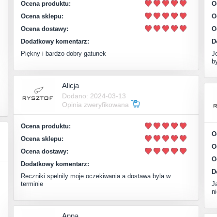
Ocena produktu:
O
Ocena sklepu:
O
Ocena dostawy:
O
Dodatkowy komentarz:
D
Piękny i bardzo dobry gatunek
J
b
Alicja
Dodano: 2024-03-13
Opinia zweryfikowana
Ocena produktu:
O
Ocena sklepu:
O
Ocena dostawy:
O
Dodatkowy komentarz:
D
Reczniki spelnily moje oczekiwania a dostawa byla w
terminie
J
n
Anna