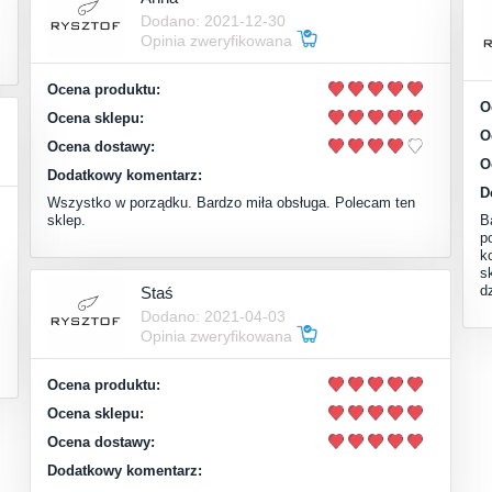
Dodano: 2021-12-30
Opinia zweryfikowana
Ocena produktu:
O
Ocena sklepu:
O
Ocena dostawy:
O
Dodatkowy komentarz:
D
Wszystko w porządku. Bardzo miła obsługa. Polecam ten
sklep.
B
p
k
s
d
Staś
Dodano: 2021-04-03
Opinia zweryfikowana
Ocena produktu:
Ocena sklepu:
Ocena dostawy:
Dodatkowy komentarz: