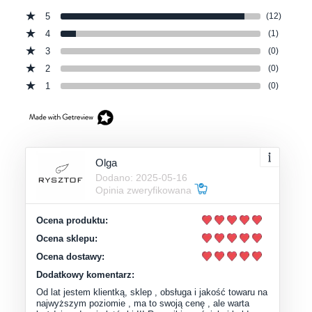
5
(12)
4
(1)
3
(0)
2
(0)
1
(0)
Olga
Dodano: 2025-05-16
Opinia zweryfikowana
Ocena produktu:
Ocena sklepu:
Ocena dostawy:
Dodatkowy komentarz:
Od lat jestem klientką, sklep , obsługa i jakość towaru na
najwyższym poziomie , ma to swoją cenę , ale warta