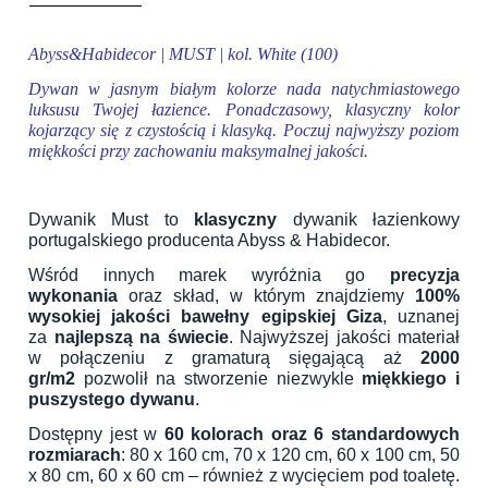
Abyss&Habidecor | MUST | kol. White (100)
Dywan w jasnym białym kolorze nada natychmiastowego
luksusu Twojej łazience. Ponadczasowy, klasyczny kolor
kojarzący się z czystością i klasyką. Poczuj najwyższy poziom
miękkości przy zachowaniu maksymalnej jakości.
Dywanik Must to
klasyczny
dywanik łazienkowy
portugalskiego producenta Abyss & Habidecor.
Wśród innych marek wyróżnia go
precyzja
wykonania
oraz skład, w którym znajdziemy
100%
wysokiej jakości bawełny egipskiej Giza
, uznanej
za
najlepszą na świecie
. Najwyższej jakości materiał
w połączeniu z gramaturą sięgającą aż
2000
gr/m2
pozwolił na stworzenie niezwykle
miękkiego i
puszystego dywanu
.
Dostępny jest w
60 kolorach oraz 6 standardowych
rozmiarach
: 80 x 160 cm, 70 x 120 cm, 60 x 100 cm, 50
x 80 cm, 60 x 60 cm – również z wycięciem pod toaletę.