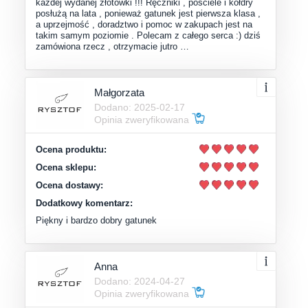
każdej wydanej złotówki !!! Ręczniki , pościele i kołdry
posłużą na lata , ponieważ gatunek jest pierwsza klasa ,
a uprzejmość , doradztwo i pomoc w zakupach jest na
takim samym poziomie . Polecam z całego serca :) dziś
zamówiona rzecz , otrzymacie jutro …
Małgorzata
Dodano: 2025-02-17
Opinia zweryfikowana
Ocena produktu:
Ocena sklepu:
Ocena dostawy:
Dodatkowy komentarz:
Piękny i bardzo dobry gatunek
Anna
Dodano: 2024-04-27
Opinia zweryfikowana